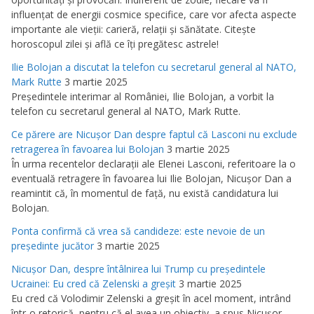
influenţat de energii cosmice specifice, care vor afecta aspecte
importante ale vieţii: carieră, relaţii şi sănătate. Citeşte
horoscopul zilei şi află ce îţi pregătesc astrele!
Ilie Bolojan a discutat la telefon cu secretarul general al NATO,
Mark Rutte
3 martie 2025
Preşedintele interimar al României, Ilie Bolojan, a vorbit la
telefon cu secretarul general al NATO, Mark Rutte.
Ce părere are Nicuşor Dan despre faptul că Lasconi nu exclude
retragerea în favoarea lui Bolojan
3 martie 2025
În urma recentelor declaraţii ale Elenei Lasconi, referitoare la o
eventuală retragere în favoarea lui Ilie Bolojan, Nicuşor Dan a
reamintit că, în momentul de faţă, nu există candidatura lui
Bolojan.
Ponta confirmă că vrea să candideze: este nevoie de un
preşedinte jucător
3 martie 2025
Nicuşor Dan, despre întâlnirea lui Trump cu preşedintele
Ucrainei: Eu cred că Zelenski a greşit
3 martie 2025
Eu cred că Volodimir Zelenski a greşit în acel moment, intrând
într-o retorică, pentru că el avea un obiectiv, a spus Nicuşor