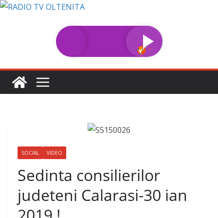
Sari
la
conținut
SOCIAL
VIDEO
Sedinta consilierilor
judeteni Calarasi-30 ian
2019 !