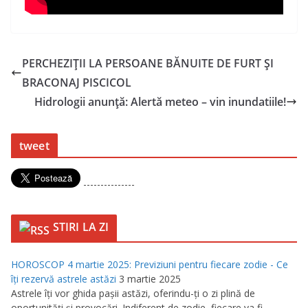
PERCHEZIŢII LA PERSOANE BĂNUITE DE FURT ȘI
BRACONAJ PISCICOL
Hidrologii anunță: Alertă meteo – vin inundatiile!
tweet
---------------
STIRI LA ZI
HOROSCOP 4 martie 2025: Previziuni pentru fiecare zodie - Ce
îţi rezervă astrele astăzi
3 martie 2025
Astrele îţi vor ghida paşii astăzi, oferindu-ţi o zi plină de
oportunităţi şi provocări. Indiferent de zodie, fiecare va fi