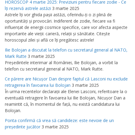
HOROSCOP 4 martie 2025: Previziuni pentru fiecare zodie - Ce
îţi rezervă astrele astăzi
3 martie 2025
Astrele îţi vor ghida paşii astăzi, oferindu-ţi o zi plină de
oportunităţi şi provocări. Indiferent de zodie, fiecare va fi
influenţat de energii cosmice specifice, care vor afecta aspecte
importante ale vieţii: carieră, relaţii şi sănătate. Citeşte
horoscopul zilei şi află ce îţi pregătesc astrele!
Ilie Bolojan a discutat la telefon cu secretarul general al NATO,
Mark Rutte
3 martie 2025
Preşedintele interimar al României, Ilie Bolojan, a vorbit la
telefon cu secretarul general al NATO, Mark Rutte.
Ce părere are Nicuşor Dan despre faptul că Lasconi nu exclude
retragerea în favoarea lui Bolojan
3 martie 2025
În urma recentelor declaraţii ale Elenei Lasconi, referitoare la o
eventuală retragere în favoarea lui Ilie Bolojan, Nicuşor Dan a
reamintit că, în momentul de faţă, nu există candidatura lui
Bolojan.
Ponta confirmă că vrea să candideze: este nevoie de un
preşedinte jucător
3 martie 2025