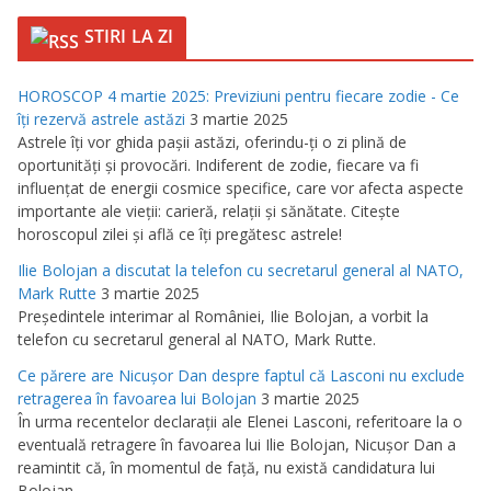
STIRI LA ZI
HOROSCOP 4 martie 2025: Previziuni pentru fiecare zodie - Ce
îţi rezervă astrele astăzi
3 martie 2025
Astrele îţi vor ghida paşii astăzi, oferindu-ţi o zi plină de
oportunităţi şi provocări. Indiferent de zodie, fiecare va fi
influenţat de energii cosmice specifice, care vor afecta aspecte
importante ale vieţii: carieră, relaţii şi sănătate. Citeşte
horoscopul zilei şi află ce îţi pregătesc astrele!
Ilie Bolojan a discutat la telefon cu secretarul general al NATO,
Mark Rutte
3 martie 2025
Preşedintele interimar al României, Ilie Bolojan, a vorbit la
telefon cu secretarul general al NATO, Mark Rutte.
Ce părere are Nicuşor Dan despre faptul că Lasconi nu exclude
retragerea în favoarea lui Bolojan
3 martie 2025
În urma recentelor declaraţii ale Elenei Lasconi, referitoare la o
eventuală retragere în favoarea lui Ilie Bolojan, Nicuşor Dan a
reamintit că, în momentul de faţă, nu există candidatura lui
Bolojan.