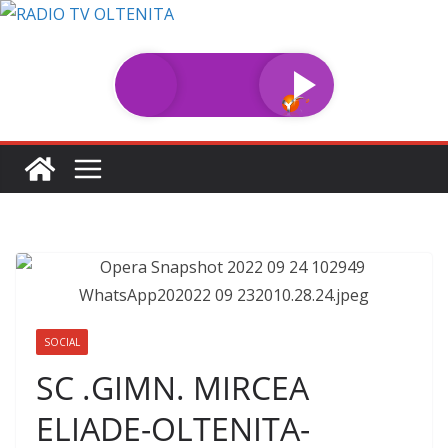
Sari
la
conținut
SOCIAL
SC .GIMN. MIRCEA
ELIADE-OLTENITA-