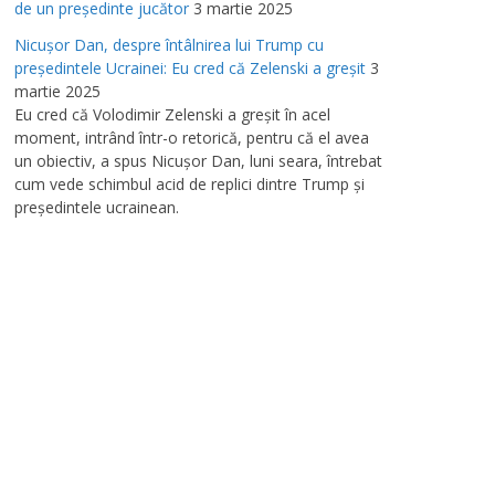
de un preşedinte jucător
3 martie 2025
Nicuşor Dan, despre întâlnirea lui Trump cu
preşedintele Ucrainei: Eu cred că Zelenski a greşit
3
martie 2025
Eu cred că Volodimir Zelenski a greşit în acel
moment, intrând într-o retorică, pentru că el avea
un obiectiv, a spus Nicuşor Dan, luni seara, întrebat
cum vede schimbul acid de replici dintre Trump şi
preşedintele ucrainean.