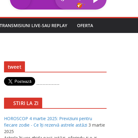
TRANSMISIUNI LIVE-SAU REPLAY
OFERTA
tweet
---------------
STIRI LA ZI
HOROSCOP 4 martie 2025: Previziuni pentru
fiecare zodie - Ce îţi rezervă astrele astăzi
3 martie
2025
Astrele îţi vor ghida paşii astăzi, oferindu-ţi o zi