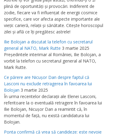
plină de oportunităţi şi provocări. Indiferent de
zodie, fiecare va fi influenţat de energii cosmice
specifice, care vor afecta aspecte importante ale
vieţii: carieră, relaţii şi sănătate. Citeşte horoscopul
zilei şi află ce îţi pregătesc astrele!
Ilie Bolojan a discutat la telefon cu secretarul
general al NATO, Mark Rutte
3 martie 2025
Preşedintele interimar al României, Ilie Bolojan, a
vorbit la telefon cu secretarul general al NATO,
Mark Rutte.
Ce părere are Nicuşor Dan despre faptul că
Lasconi nu exclude retragerea în favoarea lui
Bolojan
3 martie 2025
În urma recentelor declaraţii ale Elenei Lasconi,
referitoare la o eventuală retragere în favoarea lui
Ilie Bolojan, Nicuşor Dan a reamintit că, în
momentul de faţă, nu există candidatura lui
Bolojan.
Ponta confirmă că vrea să candideze: este nevoie