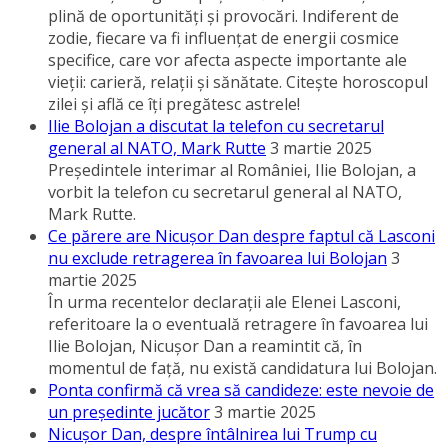
plină de oportunităţi şi provocări. Indiferent de
zodie, fiecare va fi influenţat de energii cosmice
specifice, care vor afecta aspecte importante ale
vieţii: carieră, relaţii şi sănătate. Citeşte horoscopul
zilei şi află ce îţi pregătesc astrele!
Ilie Bolojan a discutat la telefon cu secretarul
general al NATO, Mark Rutte
3 martie 2025
Preşedintele interimar al României, Ilie Bolojan, a
vorbit la telefon cu secretarul general al NATO,
Mark Rutte.
Ce părere are Nicuşor Dan despre faptul că Lasconi
nu exclude retragerea în favoarea lui Bolojan
3
martie 2025
În urma recentelor declaraţii ale Elenei Lasconi,
referitoare la o eventuală retragere în favoarea lui
Ilie Bolojan, Nicuşor Dan a reamintit că, în
momentul de faţă, nu există candidatura lui Bolojan.
Ponta confirmă că vrea să candideze: este nevoie de
un preşedinte jucător
3 martie 2025
Nicuşor Dan, despre întâlnirea lui Trump cu