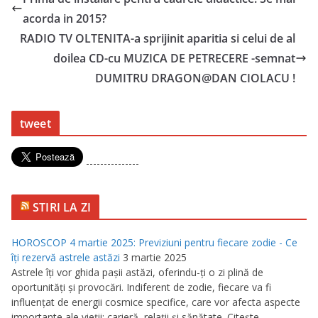
acorda in 2015?
RADIO TV OLTENITA-a sprijinit aparitia si celui de al
doilea CD-cu MUZICA DE PETRECERE -semnat
DUMITRU DRAGON@DAN CIOLACU !
tweet
---------------
STIRI LA ZI
HOROSCOP 4 martie 2025: Previziuni pentru fiecare zodie - Ce
îţi rezervă astrele astăzi
3 martie 2025
Astrele îţi vor ghida paşii astăzi, oferindu-ţi o zi plină de
oportunităţi şi provocări. Indiferent de zodie, fiecare va fi
influenţat de energii cosmice specifice, care vor afecta aspecte
importante ale vieţii: carieră, relaţii şi sănătate. Citeşte