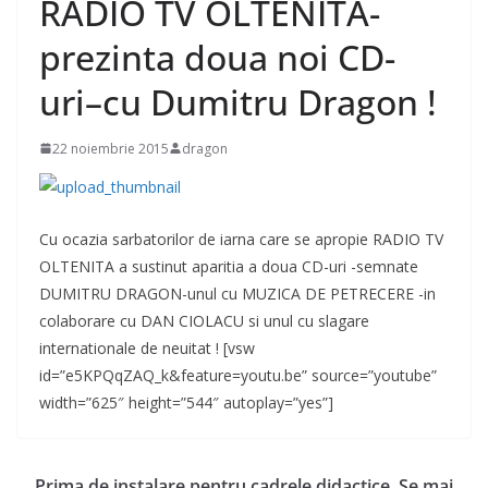
RADIO TV OLTENITA-
prezinta doua noi CD-
uri–cu Dumitru Dragon !
22 noiembrie 2015
dragon
Cu ocazia sarbatorilor de iarna care se apropie RADIO TV
OLTENITA a sustinut aparitia a doua CD-uri -semnate
DUMITRU DRAGON-unul cu MUZICA DE PETRECERE -in
colaborare cu DAN CIOLACU si unul cu slagare
internationale de neuitat ! [vsw
id=”e5KPQqZAQ_k&feature=youtu.be” source=”youtube”
width=”625″ height=”544″ autoplay=”yes”]
Prima de instalare pentru cadrele didactice. Se mai