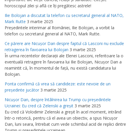
horoscopul zilei şi află ce îţi pregătesc astrele!
Ilie Bolojan a discutat la telefon cu secretarul general al NATO,
Mark Rutte
3 martie 2025
Preşedintele interimar al României, Ilie Bolojan, a vorbit la
telefon cu secretarul general al NATO, Mark Rutte.
Ce părere are Nicuşor Dan despre faptul că Lasconi nu exclude
retragerea în favoarea lui Bolojan
3 martie 2025
În urma recentelor declaraţii ale Elenei Lasconi, referitoare la o
eventuală retragere în favoarea lui Ilie Bolojan, Nicuşor Dan a
reamintit că, în momentul de faţă, nu există candidatura lui
Bolojan.
Ponta confirmă că vrea să candideze: este nevoie de un
preşedinte jucător
3 martie 2025
Nicuşor Dan, despre întâlnirea lui Trump cu preşedintele
Ucrainei: Eu cred că Zelenski a greşit
3 martie 2025
Eu cred că Volodimir Zelenski a greşit în acel moment, intrând
într-o retorică, pentru că el avea un obiectiv, a spus Nicuşor
Dan, luni seara, întrebat cum vede schimbul acid de replici dintre
Trump şi preşedintele ucrainean.