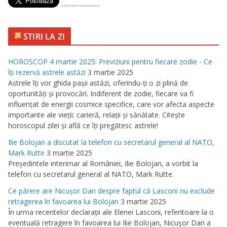
---------------
STIRI LA ZI
HOROSCOP 4 martie 2025: Previziuni pentru fiecare zodie - Ce
îţi rezervă astrele astăzi
3 martie 2025
Astrele îţi vor ghida paşii astăzi, oferindu-ţi o zi plină de
oportunităţi şi provocări. Indiferent de zodie, fiecare va fi
influenţat de energii cosmice specifice, care vor afecta aspecte
importante ale vieţii: carieră, relaţii şi sănătate. Citeşte
horoscopul zilei şi află ce îţi pregătesc astrele!
Ilie Bolojan a discutat la telefon cu secretarul general al NATO,
Mark Rutte
3 martie 2025
Preşedintele interimar al României, Ilie Bolojan, a vorbit la
telefon cu secretarul general al NATO, Mark Rutte.
Ce părere are Nicuşor Dan despre faptul că Lasconi nu exclude
retragerea în favoarea lui Bolojan
3 martie 2025
În urma recentelor declaraţii ale Elenei Lasconi, referitoare la o
eventuală retragere în favoarea lui Ilie Bolojan, Nicuşor Dan a