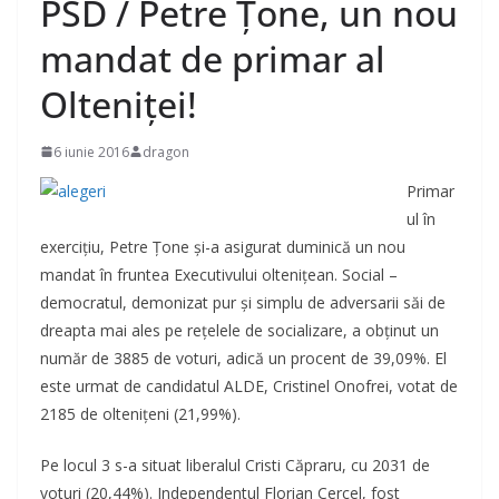
PSD / Petre Ţone, un nou
mandat de primar al
Olteniţei!
6 iunie 2016
dragon
Primar
ul în
exerciţiu, Petre Ţone şi-a asigurat duminică un nou
mandat în fruntea Executivului olteniţean. Social –
democratul, demonizat pur şi simplu de adversarii săi de
dreapta mai ales pe reţelele de socializare, a obţinut un
număr de 3885 de voturi, adică un procent de 39,09%. El
este urmat de candidatul ALDE, Cristinel Onofrei, votat de
2185 de olteniţeni (21,99%).
Pe locul 3 s-a situat liberalul Cristi Căpraru, cu 2031 de
voturi (20,44%). Independentul Florian Cercel, fost