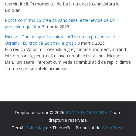
reamintit că, în momentul de faţă, nu există candidatura lui
Bolojan.
Ponta confirmă că vrea să candideze: este nevoie de un
preşedinte jucător
3 martie 2025
Nicuşor Dan, despre întâlnirea lui Trump cu preşedintele
Ucrainei: Eu cred că Zelenski a greşit
3 martie 2025
Eu cred că Volodimir Zelenski a greşit în acel moment, intrând
într-o retorică, pentru că el avea un obiectiv, a spus Nicuşor
Dan, luni seara, întrebat cum vede schimbul acid de replici dintre
Trump şi preşedintele ucrainean.
Drepturi de autor © 2026
RADIO TV OLTENITA
. Toate
drepturile rezervate.
Temă:
ColorMag
de ThemeGrill. Propulsat de
WordPress
.