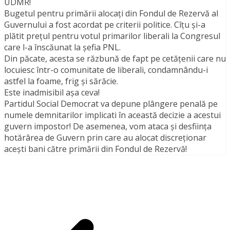
UDMR!
Bugetul pentru primării alocați din Fondul de Rezervă al
Guvernului a fost acordat pe criterii politice. Cîțu și-a
plătit prețul pentru votul primarilor liberali la Congresul
care l-a înscăunat la șefia PNL.
Din păcate, acesta se răzbună de fapt pe cetățenii care nu
locuiesc într-o comunitate de liberali, condamnându-i
astfel la foame, frig și sărăcie.
Este inadmisibil așa ceva!
Partidul Social Democrat va depune plângere penală pe
numele demnitarilor implicati în această decizie a acestui
guvern impostor! De asemenea, vom ataca și desființa
hotărârea de Guvern prin care au alocat discreționar
acești bani către primării din Fondul de Rezervă!