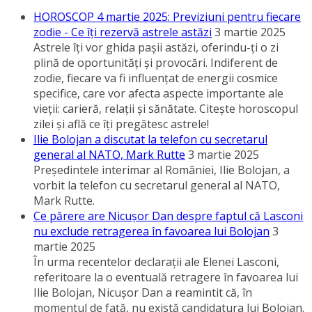
HOROSCOP 4 martie 2025: Previziuni pentru fiecare
zodie - Ce îţi rezervă astrele astăzi
3 martie 2025
Astrele îţi vor ghida paşii astăzi, oferindu-ţi o zi
plină de oportunităţi şi provocări. Indiferent de
zodie, fiecare va fi influenţat de energii cosmice
specifice, care vor afecta aspecte importante ale
vieţii: carieră, relaţii şi sănătate. Citeşte horoscopul
zilei şi află ce îţi pregătesc astrele!
Ilie Bolojan a discutat la telefon cu secretarul
general al NATO, Mark Rutte
3 martie 2025
Preşedintele interimar al României, Ilie Bolojan, a
vorbit la telefon cu secretarul general al NATO,
Mark Rutte.
Ce părere are Nicuşor Dan despre faptul că Lasconi
nu exclude retragerea în favoarea lui Bolojan
3
martie 2025
În urma recentelor declaraţii ale Elenei Lasconi,
referitoare la o eventuală retragere în favoarea lui
Ilie Bolojan, Nicuşor Dan a reamintit că, în
momentul de faţă, nu există candidatura lui Bolojan.