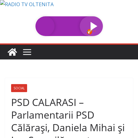
Sari
la
conținut
SOCIAL
PSD CALARASI –
Parlamentarii PSD
Călărași, Daniela Mihai și