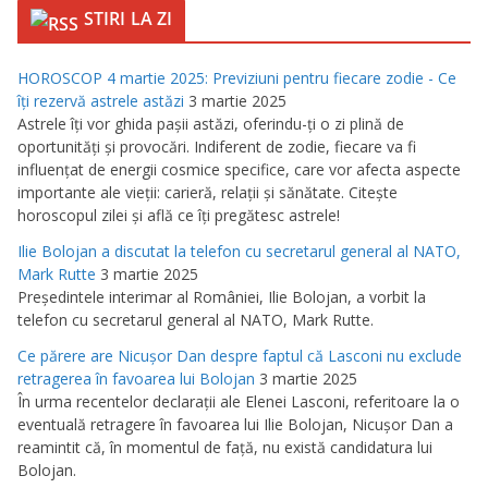
STIRI LA ZI
HOROSCOP 4 martie 2025: Previziuni pentru fiecare zodie - Ce
îţi rezervă astrele astăzi
3 martie 2025
Astrele îţi vor ghida paşii astăzi, oferindu-ţi o zi plină de
oportunităţi şi provocări. Indiferent de zodie, fiecare va fi
influenţat de energii cosmice specifice, care vor afecta aspecte
importante ale vieţii: carieră, relaţii şi sănătate. Citeşte
horoscopul zilei şi află ce îţi pregătesc astrele!
Ilie Bolojan a discutat la telefon cu secretarul general al NATO,
Mark Rutte
3 martie 2025
Preşedintele interimar al României, Ilie Bolojan, a vorbit la
telefon cu secretarul general al NATO, Mark Rutte.
Ce părere are Nicuşor Dan despre faptul că Lasconi nu exclude
retragerea în favoarea lui Bolojan
3 martie 2025
În urma recentelor declaraţii ale Elenei Lasconi, referitoare la o
eventuală retragere în favoarea lui Ilie Bolojan, Nicuşor Dan a
reamintit că, în momentul de faţă, nu există candidatura lui
Bolojan.