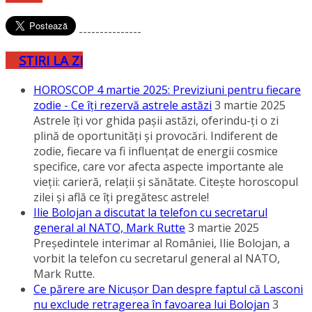
---------------
STIRI LA ZI
HOROSCOP 4 martie 2025: Previziuni pentru fiecare
zodie - Ce îţi rezervă astrele astăzi
3 martie 2025
Astrele îţi vor ghida paşii astăzi, oferindu-ţi o zi
plină de oportunităţi şi provocări. Indiferent de
zodie, fiecare va fi influenţat de energii cosmice
specifice, care vor afecta aspecte importante ale
vieţii: carieră, relaţii şi sănătate. Citeşte horoscopul
zilei şi află ce îţi pregătesc astrele!
Ilie Bolojan a discutat la telefon cu secretarul
general al NATO, Mark Rutte
3 martie 2025
Preşedintele interimar al României, Ilie Bolojan, a
vorbit la telefon cu secretarul general al NATO,
Mark Rutte.
Ce părere are Nicuşor Dan despre faptul că Lasconi
nu exclude retragerea în favoarea lui Bolojan
3