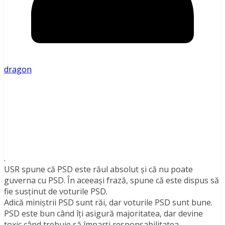
dragon
.
USR spune că PSD este răul absolut și că nu poate
guverna cu PSD. În aceeași frază, spune că este dispus să
fie susținut de voturile PSD.
Adică miniștrii PSD sunt răi, dar voturile PSD sunt bune.
PSD este bun când îți asigură majoritatea, dar devine
toxic când trebuie să împarți responsabilitatea