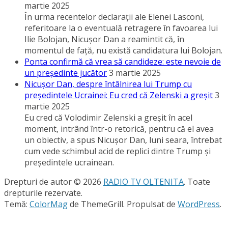
martie 2025
În urma recentelor declaraţii ale Elenei Lasconi,
referitoare la o eventuală retragere în favoarea lui
Ilie Bolojan, Nicuşor Dan a reamintit că, în
momentul de faţă, nu există candidatura lui Bolojan.
Ponta confirmă că vrea să candideze: este nevoie de
un preşedinte jucător
3 martie 2025
Nicuşor Dan, despre întâlnirea lui Trump cu
preşedintele Ucrainei: Eu cred că Zelenski a greşit
3
martie 2025
Eu cred că Volodimir Zelenski a greşit în acel
moment, intrând într-o retorică, pentru că el avea
un obiectiv, a spus Nicuşor Dan, luni seara, întrebat
cum vede schimbul acid de replici dintre Trump şi
preşedintele ucrainean.
Drepturi de autor © 2026
RADIO TV OLTENITA
. Toate
drepturile rezervate.
Temă:
ColorMag
de ThemeGrill. Propulsat de
WordPress
.