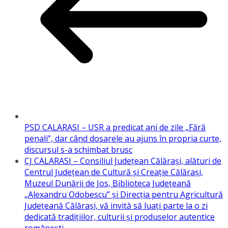
PSD CALARASI – USR a predicat ani de zile „Fără
penali”, dar când dosarele au ajuns în propria curte,
discursul s-a schimbat brusc
CJ CALARASI – Consiliul Județean Călărași, alături de
Centrul Județean de Cultură și Creație Călărași,
Muzeul Dunării de Jos, Biblioteca Județeană
„Alexandru Odobescu” și Direcția pentru Agricultură
Județeană Călărași, vă invită să luați parte la o zi
dedicată tradițiilor, culturii și produselor autentice