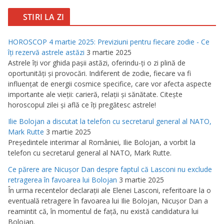
STIRI LA ZI
HOROSCOP 4 martie 2025: Previziuni pentru fiecare zodie - Ce
îţi rezervă astrele astăzi
3 martie 2025
Astrele îţi vor ghida paşii astăzi, oferindu-ţi o zi plină de
oportunităţi şi provocări. Indiferent de zodie, fiecare va fi
influenţat de energii cosmice specifice, care vor afecta aspecte
importante ale vieţii: carieră, relaţii şi sănătate. Citeşte
horoscopul zilei şi află ce îţi pregătesc astrele!
Ilie Bolojan a discutat la telefon cu secretarul general al NATO,
Mark Rutte
3 martie 2025
Preşedintele interimar al României, Ilie Bolojan, a vorbit la
telefon cu secretarul general al NATO, Mark Rutte.
Ce părere are Nicuşor Dan despre faptul că Lasconi nu exclude
retragerea în favoarea lui Bolojan
3 martie 2025
În urma recentelor declaraţii ale Elenei Lasconi, referitoare la o
eventuală retragere în favoarea lui Ilie Bolojan, Nicuşor Dan a
reamintit că, în momentul de faţă, nu există candidatura lui
Bolojan.