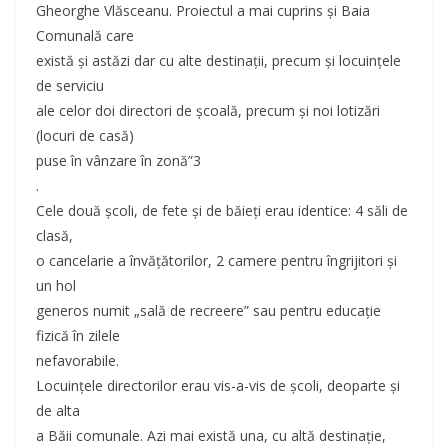
Gheorghe Vlăsceanu. Proiectul a mai cuprins şi Baia
Comunală care
există şi astăzi dar cu alte destinaţii, precum şi locuinţele
de serviciu
ale celor doi directori de şcoală, precum şi noi lotizări
(locuri de casă)
puse în vânzare în zonă”3
.
Cele două şcoli, de fete şi de băieţi erau identice: 4 săli de
clasă,
o cancelarie a învăţătorilor, 2 camere pentru îngrijitori şi
un hol
generos numit „sală de recreere” sau pentru educaţie
fizică în zilele
nefavorabile.
Locuinţele directorilor erau vis-a-vis de şcoli, deoparte şi
de alta
a Băii comunale. Azi mai există una, cu altă destinaţie,