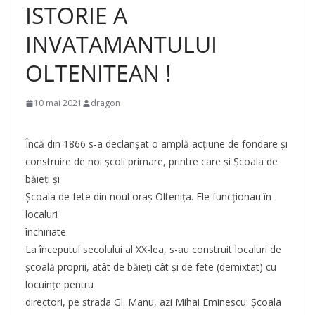
ISTORIE A
INVATAMANTULUI
OLTENITEAN !
10 mai 2021
dragon
Încă din 1866 s-a declanşat o amplă acţiune de fondare şi
construire de noi şcoli primare, printre care şi Şcoala de
băieţi şi
Şcoala de fete din noul oraş Olteniţa. Ele funcţionau în
localuri
închiriate.
La începutul secolului al XX-lea, s-au construit localuri de
şcoală proprii, atât de băieţi cât şi de fete (demixtat) cu
locuinţe pentru
directori, pe strada Gl. Manu, azi Mihai Eminescu: Şcoala