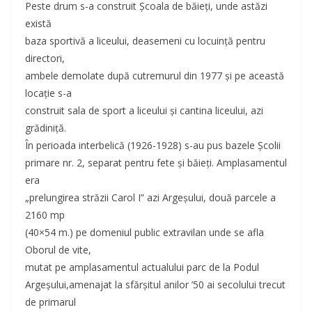
Peste drum s-a construit Şcoala de băieţi, unde astăzi
există
baza sportivă a liceului, deasemeni cu locuinţă pentru
directori,
ambele demolate după cutremurul din 1977 şi pe această
locaţie s-a
construit sala de sport a liceului şi cantina liceului, azi
grădiniţă.
În perioada interbelică (1926-1928) s-au pus bazele Şcolii
primare nr. 2, separat pentru fete şi băieţi. Amplasamentul
era
„prelungirea străzii Carol I” azi Argeşului, două parcele a
2160 mp
(40×54 m.) pe domeniul public extravilan unde se afla
Oborul de vite,
mutat pe amplasamentul actualului parc de la Podul
Argeşului,amenajat la sfărşitul anilor ’50 ai secolului trecut
de primarul