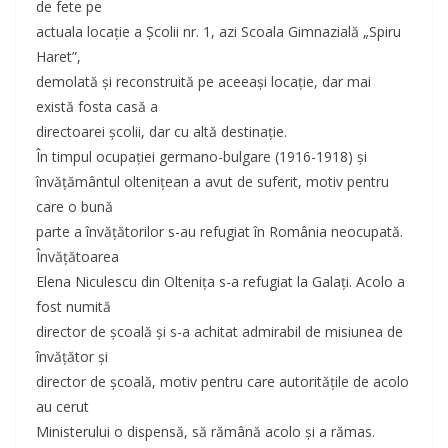
de fete pe
actuala locaţie a Şcolii nr. 1, azi Scoala Gimnazială „Spiru
Haret”,
demolată şi reconstruită pe aceeaşi locaţie, dar mai
există fosta casă a
directoarei şcolii, dar cu altă destinaţie.
În timpul ocupaţiei germano-bulgare (1916-1918) şi
învăţământul olteniţean a avut de suferit, motiv pentru
care o bună
parte a învăţătorilor s-au refugiat în România neocupată.
Învăţătoarea
Elena Niculescu din Olteniţa s-a refugiat la Galaţi. Acolo a
fost numită
director de şcoală şi s-a achitat admirabil de misiunea de
învăţător şi
director de şcoală, motiv pentru care autorităţile de acolo
au cerut
Ministerului o dispensă, să rămână acolo şi a rămas.