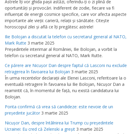
Astrele îţi vor ghida paşii astăzi, oferindu-ţi o zi plină de
oportunităţi şi provocări. Indiferent de zodie, fiecare va fi
influenţat de energii cosmice specifice, care vor afecta aspecte
importante ale vieţii: carieră, relaţii şi sănătate. Citeşte
horoscopul zilei şi află ce îţi pregătesc astrele!
Ilie Bolojan a discutat la telefon cu secretarul general al NATO,
Mark Rutte
3 martie 2025
Preşedintele interimar al României, Ilie Bolojan, a vorbit la
telefon cu secretarul general al NATO, Mark Rutte.
Ce părere are Nicuşor Dan despre faptul că Lasconi nu exclude
retragerea în favoarea lui Bolojan
3 martie 2025
În urma recentelor declaraţii ale Elenei Lasconi, referitoare la o
eventuală retragere în favoarea lui Ilie Bolojan, Nicuşor Dan a
reamintit că, în momentul de faţă, nu există candidatura lui
Bolojan.
Ponta confirmă că vrea să candideze: este nevoie de un
preşedinte jucător
3 martie 2025
Nicuşor Dan, despre întâlnirea lui Trump cu preşedintele
Ucrainei: Eu cred că Zelenski a greşit
3 martie 2025