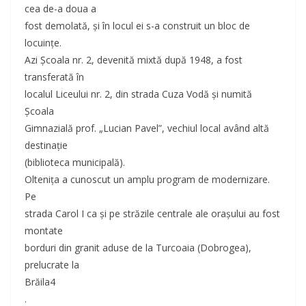
cea de-a doua a
fost demolată, şi în locul ei s-a construit un bloc de
locuinţe.
Azi Şcoala nr. 2, devenită mixtă după 1948, a fost
transferată în
localul Liceului nr. 2, din strada Cuza Vodă şi numită
Şcoala
Gimnazială prof. „Lucian Pavel”, vechiul local având altă
destinaţie
(biblioteca municipală).
Olteniţa a cunoscut un amplu program de modernizare.
Pe
strada Carol I ca şi pe străzile centrale ale oraşului au fost
montate
borduri din granit aduse de la Turcoaia (Dobrogea),
prelucrate la
Brăila4
.