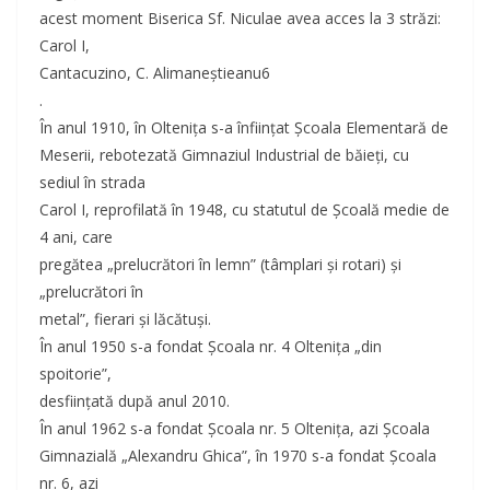
acest moment Biserica Sf. Niculae avea acces la 3 străzi:
Carol I,
Cantacuzino, C. Alimaneştieanu6
.
În anul 1910, în Olteniţa s-a înfiinţat Şcoala Elementară de
Meserii, rebotezată Gimnaziul Industrial de băieţi, cu
sediul în strada
Carol I, reprofilată în 1948, cu statutul de Şcoală medie de
4 ani, care
pregătea „prelucrători în lemn” (tâmplari şi rotari) şi
„prelucrători în
metal”, fierari şi lăcătuşi.
În anul 1950 s-a fondat Şcoala nr. 4 Olteniţa „din
spoitorie”,
desfiinţată după anul 2010.
În anul 1962 s-a fondat Şcoala nr. 5 Olteniţa, azi Şcoala
Gimnazială „Alexandru Ghica”, în 1970 s-a fondat Şcoala
nr. 6, azi