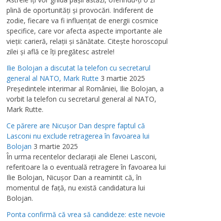
plină de oportunităţi şi provocări. Indiferent de
zodie, fiecare va fi influenţat de energii cosmice
specifice, care vor afecta aspecte importante ale
vieţii: carieră, relaţii şi sănătate. Citeşte horoscopul
zilei şi află ce îţi pregătesc astrele!
Ilie Bolojan a discutat la telefon cu secretarul
general al NATO, Mark Rutte
3 martie 2025
Preşedintele interimar al României, Ilie Bolojan, a
vorbit la telefon cu secretarul general al NATO,
Mark Rutte.
Ce părere are Nicuşor Dan despre faptul că
Lasconi nu exclude retragerea în favoarea lui
Bolojan
3 martie 2025
În urma recentelor declaraţii ale Elenei Lasconi,
referitoare la o eventuală retragere în favoarea lui
Ilie Bolojan, Nicuşor Dan a reamintit că, în
momentul de faţă, nu există candidatura lui
Bolojan.
Ponta confirmă că vrea să candideze: este nevoie