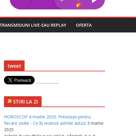
TRANSMISIUNI LIVE-SAU REPLAY
OFERTA
tweet
---------------
STIRI LA ZI
HOROSCOP 4 martie 2025: Previziuni pentru
fiecare zodie - Ce îţi rezervă astrele astăzi
3 martie
2025
Astrele îţi vor ghida paşii astăzi, oferindu-ţi o zi