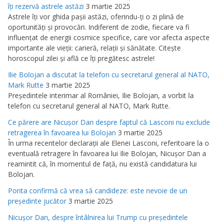
îţi rezervă astrele astăzi
3 martie 2025
Astrele îţi vor ghida paşii astăzi, oferindu-ţi o zi plină de
oportunităţi şi provocări. Indiferent de zodie, fiecare va fi
influenţat de energii cosmice specifice, care vor afecta aspecte
importante ale vieţii: carieră, relaţii şi sănătate. Citeşte
horoscopul zilei şi află ce îţi pregătesc astrele!
Ilie Bolojan a discutat la telefon cu secretarul general al NATO,
Mark Rutte
3 martie 2025
Preşedintele interimar al României, Ilie Bolojan, a vorbit la
telefon cu secretarul general al NATO, Mark Rutte.
Ce părere are Nicuşor Dan despre faptul că Lasconi nu exclude
retragerea în favoarea lui Bolojan
3 martie 2025
În urma recentelor declaraţii ale Elenei Lasconi, referitoare la o
eventuală retragere în favoarea lui Ilie Bolojan, Nicuşor Dan a
reamintit că, în momentul de faţă, nu există candidatura lui
Bolojan.
Ponta confirmă că vrea să candideze: este nevoie de un
preşedinte jucător
3 martie 2025
Nicuşor Dan, despre întâlnirea lui Trump cu preşedintele