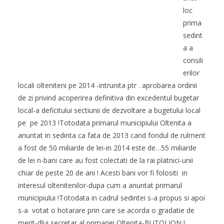
loc
prima
sedint
a a
consili
erilor
locali olteniteni pe 2014 -intrunita ptr . aprobarea ordinii
de zi privind acoperirea definitiva din excedentul bugetar
local-a deficitului sectiunii de dezvoltare a bugetului local
pe pe 2013 !Totodata primarul municipiului Oltenita a
anuntat in sedinta ca fata de 2013 cand fondul de rulment
a fost de 50 miliarde de lei-in 2014 este de…55 miliarde
de lei n-bani care au fost colectati de la rai platnici-unii
chiar de peste 20 de ani ! Acesti bani vor fi folositi in
interesul oltenitenilor-dupa cum a anuntat primarul
municipiului !Totodata in cadrul sedintei s-a propus si apoi
s-a votat o hotarare prin care se acorda o gradatie de
merit-dlui secretar al primariei Oltenita-BUTOI ION !