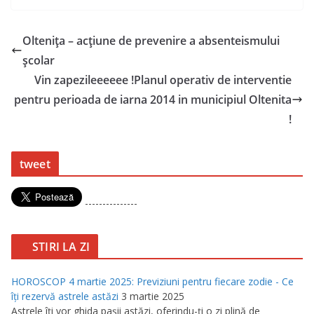
Olteniţa – acţiune de prevenire a absenteismului
şcolar
Vin zapezileeeeee !Planul operativ de interventie
pentru perioada de iarna 2014 in municipiul Oltenita
!
tweet
---------------
STIRI LA ZI
HOROSCOP 4 martie 2025: Previziuni pentru fiecare zodie - Ce
îţi rezervă astrele astăzi
3 martie 2025
Astrele îţi vor ghida paşii astăzi, oferindu-ţi o zi plină de