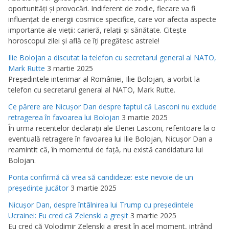
oportunităţi şi provocări. Indiferent de zodie, fiecare va fi
influenţat de energii cosmice specifice, care vor afecta aspecte
importante ale vieţii: carieră, relaţii şi sănătate. Citeşte
horoscopul zilei şi află ce îţi pregătesc astrele!
Ilie Bolojan a discutat la telefon cu secretarul general al NATO,
Mark Rutte
3 martie 2025
Preşedintele interimar al României, Ilie Bolojan, a vorbit la
telefon cu secretarul general al NATO, Mark Rutte.
Ce părere are Nicuşor Dan despre faptul că Lasconi nu exclude
retragerea în favoarea lui Bolojan
3 martie 2025
În urma recentelor declaraţii ale Elenei Lasconi, referitoare la o
eventuală retragere în favoarea lui Ilie Bolojan, Nicuşor Dan a
reamintit că, în momentul de faţă, nu există candidatura lui
Bolojan.
Ponta confirmă că vrea să candideze: este nevoie de un
preşedinte jucător
3 martie 2025
Nicuşor Dan, despre întâlnirea lui Trump cu preşedintele
Ucrainei: Eu cred că Zelenski a greşit
3 martie 2025
Eu cred că Volodimir Zelenski a greşit în acel moment, intrând