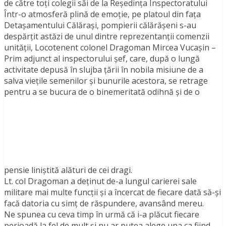
de către toţi colegii săi de la Reşedinţa Inspectoratului
Într-o atmosferă plină de emoție, pe platoul din faţa
Detaşamentului Călăraşi, pompierii călărăşeni s-au
despărțit astăzi de unul dintre reprezentanţii comenzii
unităţii, Locotenent colonel Dragoman Mircea Vucaşin –
Prim adjunct al inspectorului şef, care, după o lungă
activitate depusă în slujba țării în nobila misiune de a
salva vieţile semenilor şi bunurile acestora, se retrage
pentru a se bucura de o binemeritată odihnă și de o
pensie liniștită alături de cei dragi.
Lt. col Dragoman a deţinut de-a lungul carierei sale
militare mai multe funcţii şi a încercat de fiecare dată să-şi
facă datoria cu simţ de răspundere, avansând mereu.
Ne spunea cu ceva timp în urmă că i-a plăcut fiecare
perioadă la fel de mult şi nu ar putea alege una ca fiind