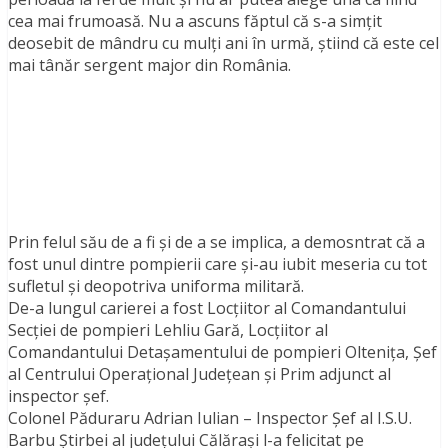
cea mai frumoasă. Nu a ascuns făptul că s-a simţit
deosebit de mândru cu mulţi ani în urmă, ştiind că este cel
mai tânăr sergent major din România.
Prin felul său de a fi şi de a se implica, a demosntrat că a
fost unul dintre pompierii care şi-au iubit meseria cu tot
sufletul şi deopotriva uniforma militară.
De-a lungul carierei a fost Locţiitor al Comandantului
Secţiei de pompieri Lehliu Gară, Locţiitor al
Comandantului Detaşamentului de pompieri Olteniţa, Şef
al Centrului Operaţional Judeţean şi Prim adjunct al
inspector şef.
Colonel Păduraru Adrian Iulian – Inspector Șef al I.S.U.
Barbu Știrbei al județului Călărași l-a felicitat pe