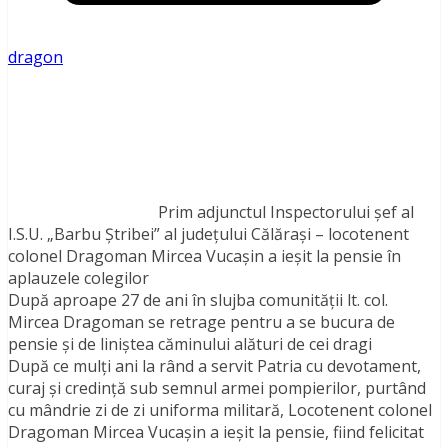
dragon
Prim adjunctul Inspectorului şef al
I.S.U. „Barbu Ştribei” al judeţului Călăraşi – locotenent
colonel Dragoman Mircea Vucaşin a ieșit la pensie în
aplauzele colegilor
După aproape 27 de ani în slujba comunităţii lt. col.
Mircea Dragoman se retrage pentru a se bucura de
pensie şi de liniştea căminului alături de cei dragi
După ce mulți ani la rând a servit Patria cu devotament,
curaj și credință sub semnul armei pompierilor, purtând
cu mândrie zi de zi uniforma militară, Locotenent colonel
Dragoman Mircea Vucaşin a ieșit la pensie, fiind felicitat