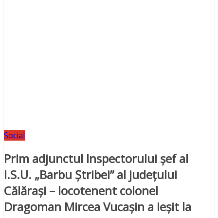
Social
Prim adjunctul Inspectorului şef al
I.S.U. „Barbu Ştribei” al judeţului
Călăraşi – locotenent colonel
Dragoman Mircea Vucaşin a ieșit la