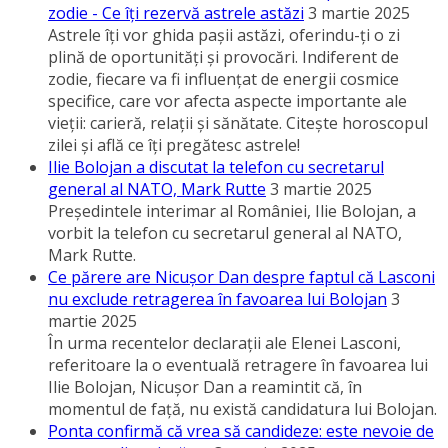
zodie - Ce îţi rezervă astrele astăzi
3 martie 2025
Astrele îţi vor ghida paşii astăzi, oferindu-ţi o zi
plină de oportunităţi şi provocări. Indiferent de
zodie, fiecare va fi influenţat de energii cosmice
specifice, care vor afecta aspecte importante ale
vieţii: carieră, relaţii şi sănătate. Citeşte horoscopul
zilei şi află ce îţi pregătesc astrele!
Ilie Bolojan a discutat la telefon cu secretarul
general al NATO, Mark Rutte
3 martie 2025
Preşedintele interimar al României, Ilie Bolojan, a
vorbit la telefon cu secretarul general al NATO,
Mark Rutte.
Ce părere are Nicuşor Dan despre faptul că Lasconi
nu exclude retragerea în favoarea lui Bolojan
3
martie 2025
În urma recentelor declaraţii ale Elenei Lasconi,
referitoare la o eventuală retragere în favoarea lui
Ilie Bolojan, Nicuşor Dan a reamintit că, în
momentul de faţă, nu există candidatura lui Bolojan.
Ponta confirmă că vrea să candideze: este nevoie de