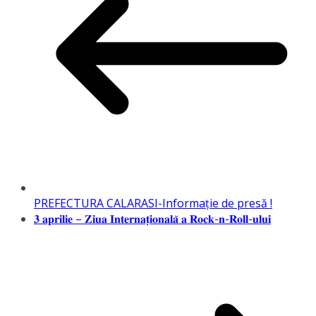
PREFECTURA CALARASI-Informaţie de presă !
𝟑 𝐚𝐩𝐫𝐢𝐥𝐢𝐞 – 𝐙𝐢𝐮𝐚 𝐈𝐧𝐭𝐞𝐫𝐧𝐚𝐭̦𝐢𝐨𝐧𝐚𝐥𝐚̆ 𝐚 𝐑𝐨𝐜𝐤-𝐧-𝐑𝐨𝐥𝐥-𝐮𝐥𝐮𝐢