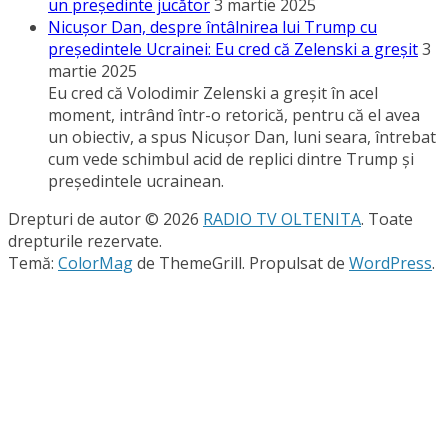
un preşedinte jucător
3 martie 2025
Nicuşor Dan, despre întâlnirea lui Trump cu
preşedintele Ucrainei: Eu cred că Zelenski a greşit
3
martie 2025
Eu cred că Volodimir Zelenski a greşit în acel
moment, intrând într-o retorică, pentru că el avea
un obiectiv, a spus Nicuşor Dan, luni seara, întrebat
cum vede schimbul acid de replici dintre Trump şi
preşedintele ucrainean.
Drepturi de autor © 2026
RADIO TV OLTENITA
. Toate
drepturile rezervate.
Temă:
ColorMag
de ThemeGrill. Propulsat de
WordPress
.