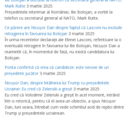
Mark Rutte
3 martie 2025
Preşedintele interimar al României, Ilie Bolojan, a vorbit la
telefon cu secretarul general al NATO, Mark Rutte.
Ce părere are Nicuşor Dan despre faptul că Lasconi nu exclude
retragerea în favoarea lui Bolojan
3 martie 2025
În urma recentelor declaraţii ale Elenei Lasconi, referitoare la o
eventuală retragere în favoarea lui Ilie Bolojan, Nicuşor Dan a
reamintit că, în momentul de faţă, nu există candidatura lui
Bolojan.
Ponta confirmă că vrea să candideze: este nevoie de un
preşedinte jucător
3 martie 2025
Nicuşor Dan, despre întâlnirea lui Trump cu preşedintele
Ucrainei: Eu cred că Zelenski a greşit
3 martie 2025
Eu cred că Volodimir Zelenski a greşit în acel moment, intrând
într-o retorică, pentru că el avea un obiectiv, a spus Nicuşor
Dan, luni seara, întrebat cum vede schimbul acid de replici dintre
Trump şi preşedintele ucrainean.