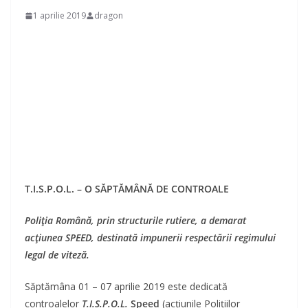
1 aprilie 2019
dragon
T.I.S.P.O.L. – O SĂPTĂMÂNĂ DE CONTROALE
Poliția Română, prin structurile rutiere, a demarat
acțiunea SPEED, destinată impunerii respectării regimului
legal de viteză.
Săptămâna 01 – 07 aprilie 2019 este dedicată
controalelor
T.I.S.P.O.L.
Speed
(acțiunile Polițiilor