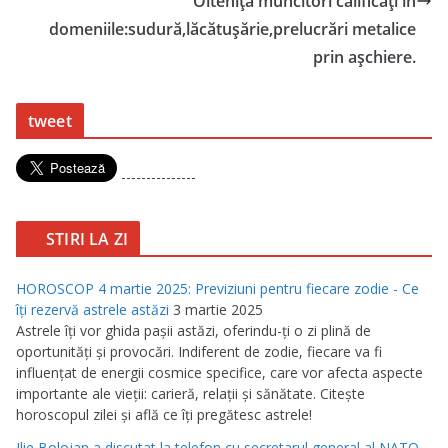
Oltenița muncitori calificați in
domeniile:sudură,lăcătușărie,prelucrări metalice
prin așchiere.
tweet
---------------
STIRI LA ZI
HOROSCOP 4 martie 2025: Previziuni pentru fiecare zodie - Ce
îţi rezervă astrele astăzi
3 martie 2025
Astrele îţi vor ghida paşii astăzi, oferindu-ţi o zi plină de
oportunităţi şi provocări. Indiferent de zodie, fiecare va fi
influenţat de energii cosmice specifice, care vor afecta aspecte
importante ale vieţii: carieră, relaţii şi sănătate. Citeşte
horoscopul zilei şi află ce îţi pregătesc astrele!
Ilie Bolojan a discutat la telefon cu secretarul general al NATO,