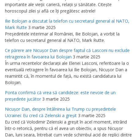
importante ale vieţii: carieră, relaţii şi sănătate. Citeşte
horoscopul zilei şi află ce îţi pregătesc astrele!
Ilie Bolojan a discutat la telefon cu secretarul general al NATO,
Mark Rutte
3 martie 2025
Preşedintele interimar al României, Ilie Bolojan, a vorbit la
telefon cu secretarul general al NATO, Mark Rutte.
Ce părere are Nicuşor Dan despre faptul că Lasconi nu exclude
retragerea în favoarea lui Bolojan
3 martie 2025
În urma recentelor declaraţii ale Elenei Lasconi, referitoare la o
eventuală retragere în favoarea lui Ilie Bolojan, Nicuşor Dan a
reamintit că, în momentul de faţă, nu există candidatura lui
Bolojan.
Ponta confirmă că vrea să candideze: este nevoie de un
preşedinte jucător
3 martie 2025
Nicuşor Dan, despre întâlnirea lui Trump cu preşedintele
Ucrainei: Eu cred că Zelenski a greşit
3 martie 2025
Eu cred că Volodimir Zelenski a greşit în acel moment, intrând
într-o retorică, pentru că el avea un obiectiv, a spus Nicuşor
Dan, luni seara, întrebat cum vede schimbul acid de replici dintre