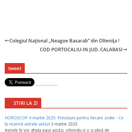
Colegiul Național „Neagoe Basarab” din Oltenița !
COD PORTOCALIU-IN JUD. CALARASI
tweet
---------------
STIRI LA ZI
HOROSCOP 4 martie 2025: Previziuni pentru fiecare zodie - Ce
îţi rezervă astrele astăzi
3 martie 2025
Astrele îţi vor ghida paşii astăzi, oferindu-ţi o zi plină de