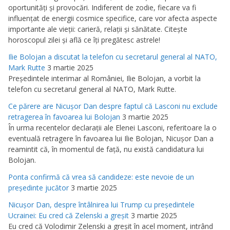
oportunităţi şi provocări. Indiferent de zodie, fiecare va fi
influenţat de energii cosmice specifice, care vor afecta aspecte
importante ale vieţii: carieră, relaţii şi sănătate. Citeşte
horoscopul zilei şi află ce îţi pregătesc astrele!
Ilie Bolojan a discutat la telefon cu secretarul general al NATO,
Mark Rutte
3 martie 2025
Preşedintele interimar al României, Ilie Bolojan, a vorbit la
telefon cu secretarul general al NATO, Mark Rutte.
Ce părere are Nicuşor Dan despre faptul că Lasconi nu exclude
retragerea în favoarea lui Bolojan
3 martie 2025
În urma recentelor declaraţii ale Elenei Lasconi, referitoare la o
eventuală retragere în favoarea lui Ilie Bolojan, Nicuşor Dan a
reamintit că, în momentul de faţă, nu există candidatura lui
Bolojan.
Ponta confirmă că vrea să candideze: este nevoie de un
preşedinte jucător
3 martie 2025
Nicuşor Dan, despre întâlnirea lui Trump cu preşedintele
Ucrainei: Eu cred că Zelenski a greşit
3 martie 2025
Eu cred că Volodimir Zelenski a greşit în acel moment, intrând