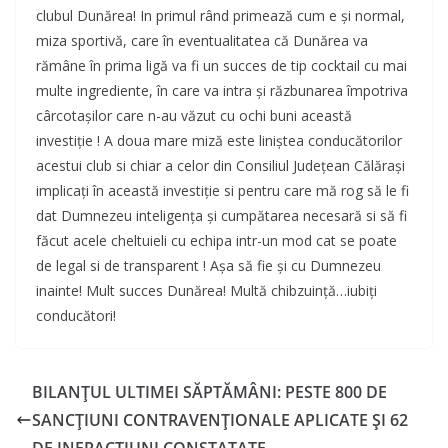
clubul Dunărea! In primul rând primează cum e și normal,
miza sportivă, care în eventualitatea că Dunărea va
rămâne în prima ligă va fi un succes de tip cocktail cu mai
multe ingrediente, în care va intra și răzbunarea împotriva
cârcotașilor care n-au văzut cu ochi buni această
investiție ! A doua mare miză este liniștea conducătorilor
acestui club si chiar a celor din Consiliul Județean Călărași
implicați în această investiție si pentru care mă rog să le fi
dat Dumnezeu inteligența și cumpătarea necesară si să fi
făcut acele cheltuieli cu echipa intr-un mod cat se poate
de legal si de transparent ! Așa să fie și cu Dumnezeu
inainte! Mult succes Dunărea! Multă chibzuință…iubiți
conducători!
BILANȚUL ULTIMEI SĂPTĂMÂNI: PESTE 800 DE
SANCŢIUNI CONTRAVENȚIONALE APLICATE ȘI 62
DE INFRACȚIUNI CONSTATATE