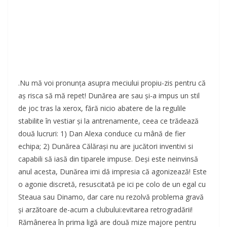
.Nu mă voi pronunța asupra meciului propiu-zis pentru că
aș risca să mă repet! Dunărea are sau și-a impus un stil
de joc tras la xerox, fără nicio abatere de la regulile
stabilite în vestiar și la antrenamente, ceea ce trădează
două lucruri: 1) Dan Alexa conduce cu mână de fier
echipa; 2) Dunărea Călărași nu are jucători inventivi si
capabili să iasă din tiparele impuse. Deși este neinvinsă
anul acesta, Dunărea imi dă impresia că agonizează! Este
o agonie discretă, resuscitată pe ici pe colo de un egal cu
Steaua sau Dinamo, dar care nu rezolvă problema gravă
și arzătoare de-acum a clubului:evitarea retrogradării!
Rămânerea în prima ligă are două mize majore pentru