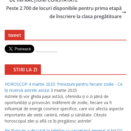
Peste 2.700 de locuri disponibile pentru prima etapă
de înscriere la clasa pregătitoare
tweet
---------------
STIRI LA ZI
HOROSCOP 4 martie 2025: Previziuni pentru fiecare zodie - Ce
îţi rezervă astrele astăzi
3 martie 2025
Astrele îţi vor ghida paşii astăzi, oferindu-ţi o zi plină de
oportunităţi şi provocări. Indiferent de zodie, fiecare va fi
influenţat de energii cosmice specifice, care vor afecta aspecte
importante ale vieţii: carieră, relaţii şi sănătate. Citeşte
horoscopul zilei şi află ce îţi pregătesc astrele!
Ilie Bolojan a discutat la telefon cu secretarul general al NATO,