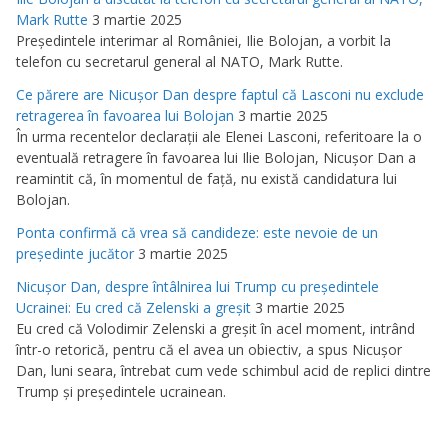
Mark Rutte
3 martie 2025
Preşedintele interimar al României, Ilie Bolojan, a vorbit la
telefon cu secretarul general al NATO, Mark Rutte.
Ce părere are Nicuşor Dan despre faptul că Lasconi nu exclude
retragerea în favoarea lui Bolojan
3 martie 2025
În urma recentelor declaraţii ale Elenei Lasconi, referitoare la o
eventuală retragere în favoarea lui Ilie Bolojan, Nicuşor Dan a
reamintit că, în momentul de faţă, nu există candidatura lui
Bolojan.
Ponta confirmă că vrea să candideze: este nevoie de un
preşedinte jucător
3 martie 2025
Nicuşor Dan, despre întâlnirea lui Trump cu preşedintele
Ucrainei: Eu cred că Zelenski a greşit
3 martie 2025
Eu cred că Volodimir Zelenski a greşit în acel moment, intrând
într-o retorică, pentru că el avea un obiectiv, a spus Nicuşor
Dan, luni seara, întrebat cum vede schimbul acid de replici dintre
Trump şi preşedintele ucrainean.