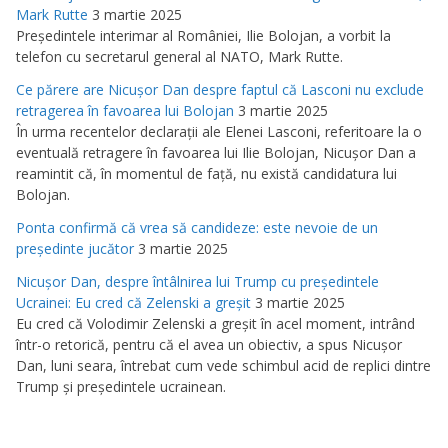
Mark Rutte
3 martie 2025
Preşedintele interimar al României, Ilie Bolojan, a vorbit la
telefon cu secretarul general al NATO, Mark Rutte.
Ce părere are Nicuşor Dan despre faptul că Lasconi nu exclude
retragerea în favoarea lui Bolojan
3 martie 2025
În urma recentelor declaraţii ale Elenei Lasconi, referitoare la o
eventuală retragere în favoarea lui Ilie Bolojan, Nicuşor Dan a
reamintit că, în momentul de faţă, nu există candidatura lui
Bolojan.
Ponta confirmă că vrea să candideze: este nevoie de un
preşedinte jucător
3 martie 2025
Nicuşor Dan, despre întâlnirea lui Trump cu preşedintele
Ucrainei: Eu cred că Zelenski a greşit
3 martie 2025
Eu cred că Volodimir Zelenski a greşit în acel moment, intrând
într-o retorică, pentru că el avea un obiectiv, a spus Nicuşor
Dan, luni seara, întrebat cum vede schimbul acid de replici dintre
Trump şi preşedintele ucrainean.