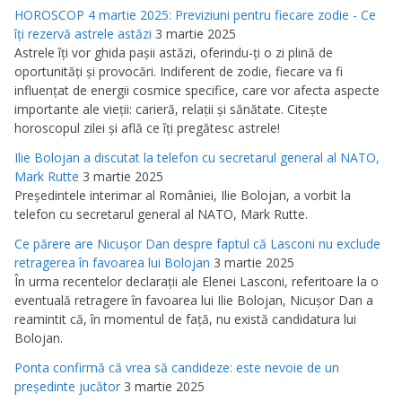
HOROSCOP 4 martie 2025: Previziuni pentru fiecare zodie - Ce
îţi rezervă astrele astăzi
3 martie 2025
Astrele îţi vor ghida paşii astăzi, oferindu-ţi o zi plină de
oportunităţi şi provocări. Indiferent de zodie, fiecare va fi
influenţat de energii cosmice specifice, care vor afecta aspecte
importante ale vieţii: carieră, relaţii şi sănătate. Citeşte
horoscopul zilei şi află ce îţi pregătesc astrele!
Ilie Bolojan a discutat la telefon cu secretarul general al NATO,
Mark Rutte
3 martie 2025
Preşedintele interimar al României, Ilie Bolojan, a vorbit la
telefon cu secretarul general al NATO, Mark Rutte.
Ce părere are Nicuşor Dan despre faptul că Lasconi nu exclude
retragerea în favoarea lui Bolojan
3 martie 2025
În urma recentelor declaraţii ale Elenei Lasconi, referitoare la o
eventuală retragere în favoarea lui Ilie Bolojan, Nicuşor Dan a
reamintit că, în momentul de faţă, nu există candidatura lui
Bolojan.
Ponta confirmă că vrea să candideze: este nevoie de un
preşedinte jucător
3 martie 2025