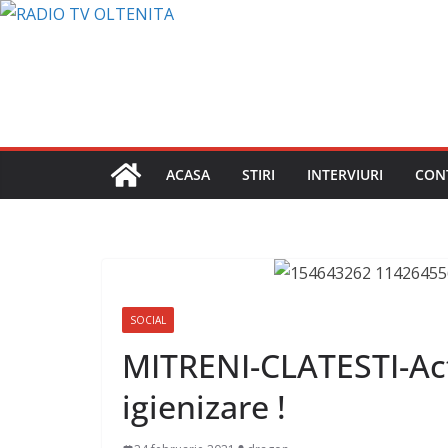
Sari
la
conținut
ACASA
STIRI
INTERVIURI
CON
SOCIAL
MITRENI-CLATESTI-Act
igienizare !