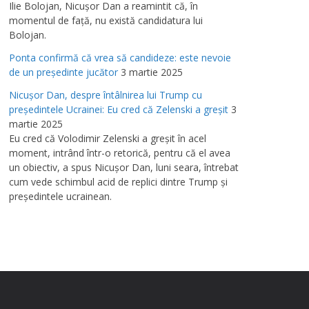
Ilie Bolojan, Nicuşor Dan a reamintit că, în
momentul de faţă, nu există candidatura lui
Bolojan.
Ponta confirmă că vrea să candideze: este nevoie
de un preşedinte jucător
3 martie 2025
Nicuşor Dan, despre întâlnirea lui Trump cu
preşedintele Ucrainei: Eu cred că Zelenski a greşit
3
martie 2025
Eu cred că Volodimir Zelenski a greşit în acel
moment, intrând într-o retorică, pentru că el avea
un obiectiv, a spus Nicuşor Dan, luni seara, întrebat
cum vede schimbul acid de replici dintre Trump şi
preşedintele ucrainean.