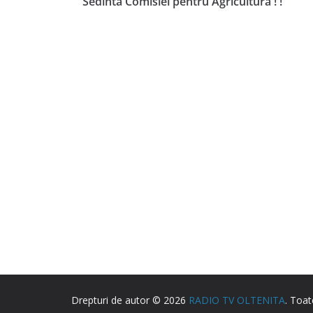
Sedinta Comisiei pentru Agricultura ! !
Drepturi de autor © 2026
RADIO TV OLTENITA
. Toat