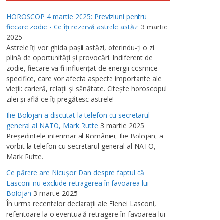
HOROSCOP 4 martie 2025: Previziuni pentru
fiecare zodie - Ce îţi rezervă astrele astăzi
3 martie
2025
Astrele îţi vor ghida paşii astăzi, oferindu-ţi o zi
plină de oportunităţi şi provocări. Indiferent de
zodie, fiecare va fi influenţat de energii cosmice
specifice, care vor afecta aspecte importante ale
vieţii: carieră, relaţii şi sănătate. Citeşte horoscopul
zilei şi află ce îţi pregătesc astrele!
Ilie Bolojan a discutat la telefon cu secretarul
general al NATO, Mark Rutte
3 martie 2025
Preşedintele interimar al României, Ilie Bolojan, a
vorbit la telefon cu secretarul general al NATO,
Mark Rutte.
Ce părere are Nicuşor Dan despre faptul că
Lasconi nu exclude retragerea în favoarea lui
Bolojan
3 martie 2025
În urma recentelor declaraţii ale Elenei Lasconi,
referitoare la o eventuală retragere în favoarea lui