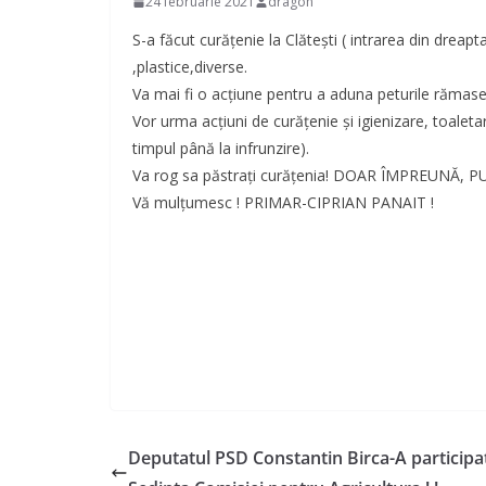
24 februarie 2021
dragon
S-a făcut curățenie la Clătești ( intrarea din dreapt
,plastice,diverse.
Va mai fi o acțiune pentru a aduna peturile rămase
Vor urma acțiuni de curățenie și igienizare, toalet
timpul până la infrunzire).
Va rog sa păstrați curățenia! DOAR ÎMPREUNĂ
Vă mulțumesc ! PRIMAR-CIPRIAN PANAIT !
Deputatul PSD Constantin Birca-A participat