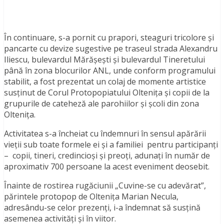
În continuare, s-a pornit cu prapori, steaguri tricolore și
pancarte cu devize sugestive pe traseul strada Alexandru
Iliescu, bulevardul Mărășești și bulevardul Tineretului
până în zona blocurilor ANL, unde conform programului
stabilit, a fost prezentat un colaj de momente artistice
susținut de Corul Protopopiatului Oltenița și copii de la
grupurile de cateheză ale parohiilor și școli din zona
Oltenița.
Activitatea s-a încheiat cu îndemnuri în sensul apărării
vieții sub toate formele ei și a familiei pentru participanți
– copii, tineri, credincioși și preoți, adunați în număr de
aproximativ 700 persoane la acest eveniment deosebit.
Înainte de rostirea rugăciunii „Cuvine-se cu adevărat”,
părintele protopop de Oltenița Marian Necula,
adresându-se celor prezenți, i-a îndemnat să susțină
asemenea activități și în viitor.