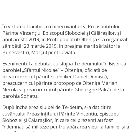
În virtutea tradiției, cu binecuvântarea Preasfințitului
Părinte Vincențiu, Episcopul Sloboziei și Călărașilor, și
anul acesta 2019, în Protopopiatul Oltenița s-a organizat
sâmbătă, 23 martie 2019, în preajma marii sărbători a
Buneivestiri, Marșul pentru viață.
Evenimentul a debutat cu slujba Te-deumului în Biserica
parohiei „Sfântul Nicolae” – Oltenița, oficiată de
preacucernicul părinte consilier Daniel Demișcă,
preacucernicul părinte protopop de Oltenița Marian
Necula și preacucernicul părinte Gheorghe Palcău de la
parohia Sohatu.
După încheierea slujbei de Te-deum, s-a dat citire
cuvântului Preasfințitului Părinte Vincențiu, Episcopul
Sloboziei și Călărașilor, în care cei prezenți au fost
îndemnați să militeze pentru apărarea vieții, a familiei și a