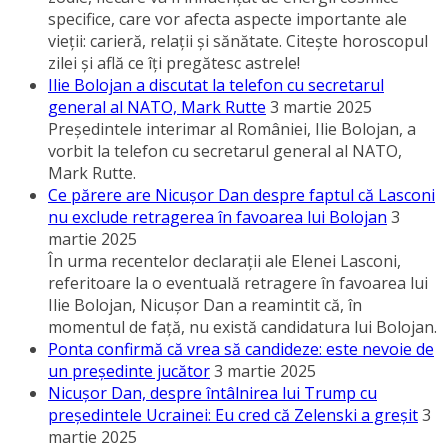
specifice, care vor afecta aspecte importante ale
vieţii: carieră, relaţii şi sănătate. Citeşte horoscopul
zilei şi află ce îţi pregătesc astrele!
Ilie Bolojan a discutat la telefon cu secretarul
general al NATO, Mark Rutte
3 martie 2025
Preşedintele interimar al României, Ilie Bolojan, a
vorbit la telefon cu secretarul general al NATO,
Mark Rutte.
Ce părere are Nicuşor Dan despre faptul că Lasconi
nu exclude retragerea în favoarea lui Bolojan
3
martie 2025
În urma recentelor declaraţii ale Elenei Lasconi,
referitoare la o eventuală retragere în favoarea lui
Ilie Bolojan, Nicuşor Dan a reamintit că, în
momentul de faţă, nu există candidatura lui Bolojan.
Ponta confirmă că vrea să candideze: este nevoie de
un preşedinte jucător
3 martie 2025
Nicuşor Dan, despre întâlnirea lui Trump cu
preşedintele Ucrainei: Eu cred că Zelenski a greşit
3
martie 2025