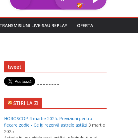
TRANSMISIUNI LIVE-SAU REPLAY
OFERTA
tweet
---------------
STIRI LA ZI
HOROSCOP 4 martie 2025: Previziuni pentru
fiecare zodie - Ce îţi rezervă astrele astăzi
3 martie
2025
Astrele îţi vor ghida paşii astăzi, oferindu-ţi o zi