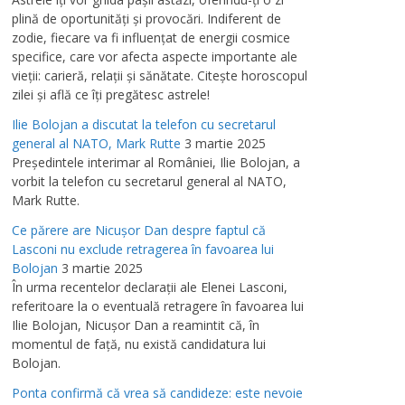
plină de oportunităţi şi provocări. Indiferent de
zodie, fiecare va fi influenţat de energii cosmice
specifice, care vor afecta aspecte importante ale
vieţii: carieră, relaţii şi sănătate. Citeşte horoscopul
zilei şi află ce îţi pregătesc astrele!
Ilie Bolojan a discutat la telefon cu secretarul
general al NATO, Mark Rutte
3 martie 2025
Preşedintele interimar al României, Ilie Bolojan, a
vorbit la telefon cu secretarul general al NATO,
Mark Rutte.
Ce părere are Nicuşor Dan despre faptul că
Lasconi nu exclude retragerea în favoarea lui
Bolojan
3 martie 2025
În urma recentelor declaraţii ale Elenei Lasconi,
referitoare la o eventuală retragere în favoarea lui
Ilie Bolojan, Nicuşor Dan a reamintit că, în
momentul de faţă, nu există candidatura lui
Bolojan.
Ponta confirmă că vrea să candideze: este nevoie