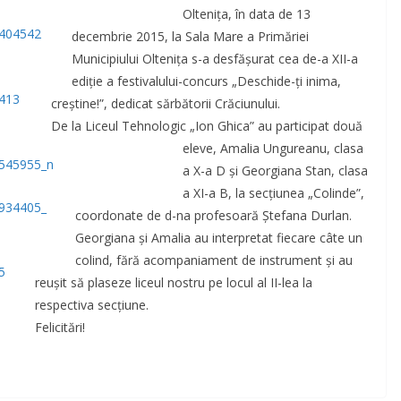
Olteniţa, în data de 13
decembrie 2015, la Sala Mare a Primăriei
Municipiului Olteniţa s-a desfăşurat cea de-a XII-a
ediţie a festivalului-concurs „Deschide-ţi inima,
creştine!”, dedicat sărbătorii Crăciunului.
De la Liceul Tehnologic „Ion Ghica” au participat două
eleve, Amalia Ungureanu, clasa
a X-a D şi Georgiana Stan, clasa
a XI-a B, la secţiunea „Colinde”,
coordona
te de d-na profesoară Ştefana Durlan.
Georgiana şi Amalia au interpretat fiecare câte un
colind, fără acompaniament de instrument şi au
reuşit să plaseze liceul nostru pe locul al II-lea la
respectiva secţiune.
Felicitări!