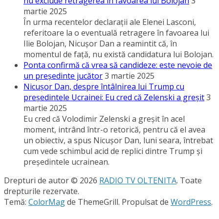
nu exclude retragerea în favoarea lui Bolojan
3
martie 2025
În urma recentelor declaraţii ale Elenei Lasconi,
referitoare la o eventuală retragere în favoarea lui
Ilie Bolojan, Nicuşor Dan a reamintit că, în
momentul de faţă, nu există candidatura lui Bolojan.
Ponta confirmă că vrea să candideze: este nevoie de
un preşedinte jucător
3 martie 2025
Nicuşor Dan, despre întâlnirea lui Trump cu
preşedintele Ucrainei: Eu cred că Zelenski a greşit
3
martie 2025
Eu cred că Volodimir Zelenski a greşit în acel
moment, intrând într-o retorică, pentru că el avea
un obiectiv, a spus Nicuşor Dan, luni seara, întrebat
cum vede schimbul acid de replici dintre Trump şi
preşedintele ucrainean.
Drepturi de autor © 2026
RADIO TV OLTENITA
. Toate
drepturile rezervate.
Temă:
ColorMag
de ThemeGrill. Propulsat de
WordPress
.