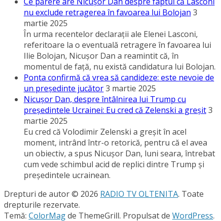
Ce părere are Nicuşor Dan despre faptul că Lasconi
nu exclude retragerea în favoarea lui Bolojan
3
martie 2025
În urma recentelor declaraţii ale Elenei Lasconi,
referitoare la o eventuală retragere în favoarea lui
Ilie Bolojan, Nicuşor Dan a reamintit că, în
momentul de faţă, nu există candidatura lui Bolojan.
Ponta confirmă că vrea să candideze: este nevoie de
un preşedinte jucător
3 martie 2025
Nicuşor Dan, despre întâlnirea lui Trump cu
preşedintele Ucrainei: Eu cred că Zelenski a greşit
3
martie 2025
Eu cred că Volodimir Zelenski a greşit în acel
moment, intrând într-o retorică, pentru că el avea
un obiectiv, a spus Nicuşor Dan, luni seara, întrebat
cum vede schimbul acid de replici dintre Trump şi
preşedintele ucrainean.
Drepturi de autor © 2026
RADIO TV OLTENITA
. Toate
drepturile rezervate.
Temă:
ColorMag
de ThemeGrill. Propulsat de
WordPress
.