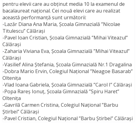
pentru elevii care au obținut media 10 la examenul de
bacalaureat național. Cei nouă elevi care au realizat
această performanță sunt următorii:
-Lazăr Diana Ana Maria, Școala Gimnazială ”Nicolae
Titulescu” Călărași
-Pavel Ioan Cristian, Școala Gimnazială ”Mihai Viteazul”
Călărași
-Zaharia Viviana Eva, Școala Gimnazială ”Mihai Viteazul”
Călărași
-Vasilief Alina Ștefania, Școala Gimnazială Nr.1 Dragalina
-Dobra Mario Ervin, Colegiul Național ”Neagoe Basarab”
Oltenița
-Vlad Ioana Gabriela, Școala Gimnazială ”Carol I” Călărași
-Popa Rareș Ionuț, Școala Gimnazială ”Spiru Haret”
Oltenița
-Gavrilă Carmen Cristina, Colegiul Național ”Barbu
Știrbei” Călărași
-Pavel Cristian, Colegiul Național ”Barbu Știrbei” Călărași