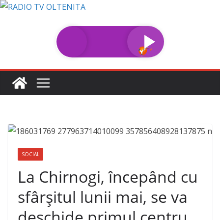
Sari
la
conținut
SOCIAL
La Chirnogi, începând cu
sfârșitul lunii mai, se va
deschide primul centru