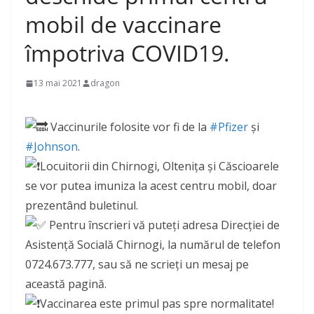
mobil de vaccinare
împotriva COVID19.
13 mai 2021
dragon
Vaccinurile folosite vor fi de la
#Pfizer
și
#Johnson
.
Locuitorii din Chirnogi, Oltenița și Căscioarele
se vor putea imuniza la acest centru mobil, doar
prezentând buletinul.
Pentru înscrieri vă puteți adresa Direcției de
Asistență Socială Chirnogi, la numărul de telefon
0724.673.777, sau să ne scrieți un mesaj pe
această pagină.
Vaccinarea este primul pas spre normalitate!