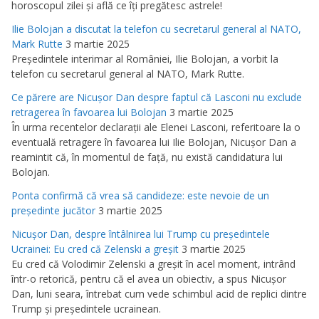
horoscopul zilei şi află ce îţi pregătesc astrele!
Ilie Bolojan a discutat la telefon cu secretarul general al NATO,
Mark Rutte
3 martie 2025
Preşedintele interimar al României, Ilie Bolojan, a vorbit la
telefon cu secretarul general al NATO, Mark Rutte.
Ce părere are Nicuşor Dan despre faptul că Lasconi nu exclude
retragerea în favoarea lui Bolojan
3 martie 2025
În urma recentelor declaraţii ale Elenei Lasconi, referitoare la o
eventuală retragere în favoarea lui Ilie Bolojan, Nicuşor Dan a
reamintit că, în momentul de faţă, nu există candidatura lui
Bolojan.
Ponta confirmă că vrea să candideze: este nevoie de un
preşedinte jucător
3 martie 2025
Nicuşor Dan, despre întâlnirea lui Trump cu preşedintele
Ucrainei: Eu cred că Zelenski a greşit
3 martie 2025
Eu cred că Volodimir Zelenski a greşit în acel moment, intrând
într-o retorică, pentru că el avea un obiectiv, a spus Nicuşor
Dan, luni seara, întrebat cum vede schimbul acid de replici dintre
Trump şi preşedintele ucrainean.