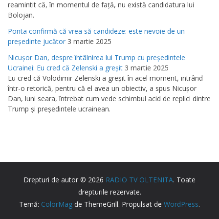
reamintit că, în momentul de faţă, nu există candidatura lui
Bolojan.
Ponta confirmă că vrea să candideze: este nevoie de un
preşedinte jucător
3 martie 2025
Nicuşor Dan, despre întâlnirea lui Trump cu preşedintele
Ucrainei: Eu cred că Zelenski a greşit
3 martie 2025
Eu cred că Volodimir Zelenski a greşit în acel moment, intrând
într-o retorică, pentru că el avea un obiectiv, a spus Nicuşor
Dan, luni seara, întrebat cum vede schimbul acid de replici dintre
Trump şi preşedintele ucrainean.
Drepturi de autor © 2026
RADIO TV OLTENITA
. Toate
drepturile rezervate.
Temă:
ColorMag
de ThemeGrill. Propulsat de
WordPress
.