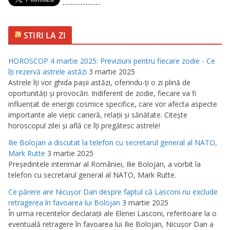
---------------
STIRI LA ZI
HOROSCOP 4 martie 2025: Previziuni pentru fiecare zodie - Ce
îţi rezervă astrele astăzi
3 martie 2025
Astrele îţi vor ghida paşii astăzi, oferindu-ţi o zi plină de
oportunităţi şi provocări. Indiferent de zodie, fiecare va fi
influenţat de energii cosmice specifice, care vor afecta aspecte
importante ale vieţii: carieră, relaţii şi sănătate. Citeşte
horoscopul zilei şi află ce îţi pregătesc astrele!
Ilie Bolojan a discutat la telefon cu secretarul general al NATO,
Mark Rutte
3 martie 2025
Preşedintele interimar al României, Ilie Bolojan, a vorbit la
telefon cu secretarul general al NATO, Mark Rutte.
Ce părere are Nicuşor Dan despre faptul că Lasconi nu exclude
retragerea în favoarea lui Bolojan
3 martie 2025
În urma recentelor declaraţii ale Elenei Lasconi, referitoare la o
eventuală retragere în favoarea lui Ilie Bolojan, Nicuşor Dan a