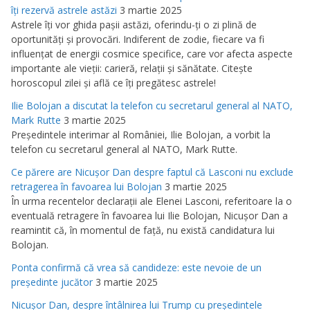
îţi rezervă astrele astăzi
3 martie 2025
Astrele îţi vor ghida paşii astăzi, oferindu-ţi o zi plină de
oportunităţi şi provocări. Indiferent de zodie, fiecare va fi
influenţat de energii cosmice specifice, care vor afecta aspecte
importante ale vieţii: carieră, relaţii şi sănătate. Citeşte
horoscopul zilei şi află ce îţi pregătesc astrele!
Ilie Bolojan a discutat la telefon cu secretarul general al NATO,
Mark Rutte
3 martie 2025
Preşedintele interimar al României, Ilie Bolojan, a vorbit la
telefon cu secretarul general al NATO, Mark Rutte.
Ce părere are Nicuşor Dan despre faptul că Lasconi nu exclude
retragerea în favoarea lui Bolojan
3 martie 2025
În urma recentelor declaraţii ale Elenei Lasconi, referitoare la o
eventuală retragere în favoarea lui Ilie Bolojan, Nicuşor Dan a
reamintit că, în momentul de faţă, nu există candidatura lui
Bolojan.
Ponta confirmă că vrea să candideze: este nevoie de un
preşedinte jucător
3 martie 2025
Nicuşor Dan, despre întâlnirea lui Trump cu preşedintele