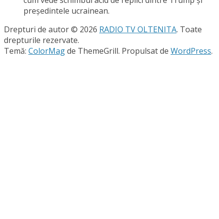
cum vede schimbul acid de replici dintre Trump şi
preşedintele ucrainean.
Drepturi de autor © 2026
RADIO TV OLTENITA
. Toate
drepturile rezervate.
Temă:
ColorMag
de ThemeGrill. Propulsat de
WordPress
.