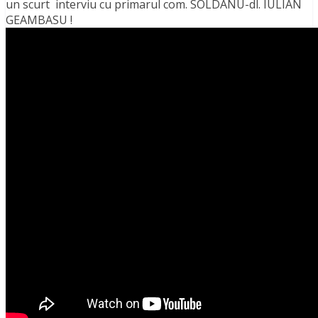
un scurt interviu cu primarul com. SOLDANU-dl. IULIAN
GEAMBASU !