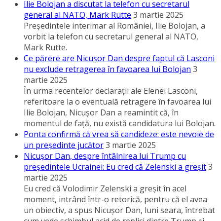
Ilie Bolojan a discutat la telefon cu secretarul
general al NATO, Mark Rutte
3 martie 2025
Preşedintele interimar al României, Ilie Bolojan, a
vorbit la telefon cu secretarul general al NATO,
Mark Rutte.
Ce părere are Nicuşor Dan despre faptul că Lasconi
nu exclude retragerea în favoarea lui Bolojan
3
martie 2025
În urma recentelor declaraţii ale Elenei Lasconi,
referitoare la o eventuală retragere în favoarea lui
Ilie Bolojan, Nicuşor Dan a reamintit că, în
momentul de faţă, nu există candidatura lui Bolojan.
Ponta confirmă că vrea să candideze: este nevoie de
un preşedinte jucător
3 martie 2025
Nicuşor Dan, despre întâlnirea lui Trump cu
preşedintele Ucrainei: Eu cred că Zelenski a greşit
3
martie 2025
Eu cred că Volodimir Zelenski a greşit în acel
moment, intrând într-o retorică, pentru că el avea
un obiectiv, a spus Nicuşor Dan, luni seara, întrebat