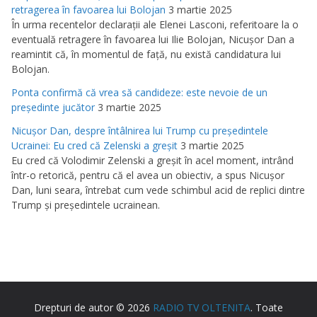
retragerea în favoarea lui Bolojan
3 martie 2025
În urma recentelor declaraţii ale Elenei Lasconi, referitoare la o
eventuală retragere în favoarea lui Ilie Bolojan, Nicuşor Dan a
reamintit că, în momentul de faţă, nu există candidatura lui
Bolojan.
Ponta confirmă că vrea să candideze: este nevoie de un
preşedinte jucător
3 martie 2025
Nicuşor Dan, despre întâlnirea lui Trump cu preşedintele
Ucrainei: Eu cred că Zelenski a greşit
3 martie 2025
Eu cred că Volodimir Zelenski a greşit în acel moment, intrând
într-o retorică, pentru că el avea un obiectiv, a spus Nicuşor
Dan, luni seara, întrebat cum vede schimbul acid de replici dintre
Trump şi preşedintele ucrainean.
Drepturi de autor © 2026
RADIO TV OLTENITA
. Toate