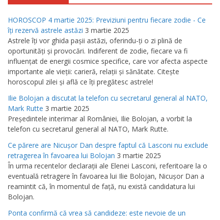
HOROSCOP 4 martie 2025: Previziuni pentru fiecare zodie - Ce
îţi rezervă astrele astăzi
3 martie 2025
Astrele îţi vor ghida paşii astăzi, oferindu-ţi o zi plină de
oportunităţi şi provocări. Indiferent de zodie, fiecare va fi
influenţat de energii cosmice specifice, care vor afecta aspecte
importante ale vieţii: carieră, relaţii şi sănătate. Citeşte
horoscopul zilei şi află ce îţi pregătesc astrele!
Ilie Bolojan a discutat la telefon cu secretarul general al NATO,
Mark Rutte
3 martie 2025
Preşedintele interimar al României, Ilie Bolojan, a vorbit la
telefon cu secretarul general al NATO, Mark Rutte.
Ce părere are Nicuşor Dan despre faptul că Lasconi nu exclude
retragerea în favoarea lui Bolojan
3 martie 2025
În urma recentelor declaraţii ale Elenei Lasconi, referitoare la o
eventuală retragere în favoarea lui Ilie Bolojan, Nicuşor Dan a
reamintit că, în momentul de faţă, nu există candidatura lui
Bolojan.
Ponta confirmă că vrea să candideze: este nevoie de un