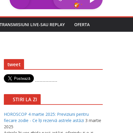
TRANSMISIUNI LIVE-SAU REPLAY
OFERTA
tweet
---------------
STIRI LA ZI
HOROSCOP 4 martie 2025: Previziuni pentru
fiecare zodie - Ce îţi rezervă astrele astăzi
3 martie
2025
Astrele îţi vor ghida paşii astăzi, oferindu-ţi o zi