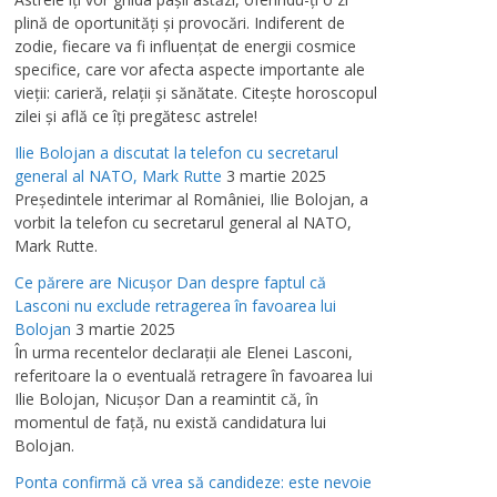
plină de oportunităţi şi provocări. Indiferent de
zodie, fiecare va fi influenţat de energii cosmice
specifice, care vor afecta aspecte importante ale
vieţii: carieră, relaţii şi sănătate. Citeşte horoscopul
zilei şi află ce îţi pregătesc astrele!
Ilie Bolojan a discutat la telefon cu secretarul
general al NATO, Mark Rutte
3 martie 2025
Preşedintele interimar al României, Ilie Bolojan, a
vorbit la telefon cu secretarul general al NATO,
Mark Rutte.
Ce părere are Nicuşor Dan despre faptul că
Lasconi nu exclude retragerea în favoarea lui
Bolojan
3 martie 2025
În urma recentelor declaraţii ale Elenei Lasconi,
referitoare la o eventuală retragere în favoarea lui
Ilie Bolojan, Nicuşor Dan a reamintit că, în
momentul de faţă, nu există candidatura lui
Bolojan.
Ponta confirmă că vrea să candideze: este nevoie