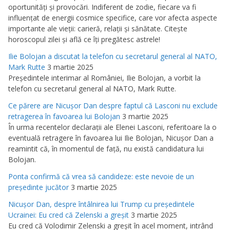
oportunităţi şi provocări. Indiferent de zodie, fiecare va fi
influenţat de energii cosmice specifice, care vor afecta aspecte
importante ale vieţii: carieră, relaţii şi sănătate. Citeşte
horoscopul zilei şi află ce îţi pregătesc astrele!
Ilie Bolojan a discutat la telefon cu secretarul general al NATO,
Mark Rutte
3 martie 2025
Preşedintele interimar al României, Ilie Bolojan, a vorbit la
telefon cu secretarul general al NATO, Mark Rutte.
Ce părere are Nicuşor Dan despre faptul că Lasconi nu exclude
retragerea în favoarea lui Bolojan
3 martie 2025
În urma recentelor declaraţii ale Elenei Lasconi, referitoare la o
eventuală retragere în favoarea lui Ilie Bolojan, Nicuşor Dan a
reamintit că, în momentul de faţă, nu există candidatura lui
Bolojan.
Ponta confirmă că vrea să candideze: este nevoie de un
preşedinte jucător
3 martie 2025
Nicuşor Dan, despre întâlnirea lui Trump cu preşedintele
Ucrainei: Eu cred că Zelenski a greşit
3 martie 2025
Eu cred că Volodimir Zelenski a greşit în acel moment, intrând