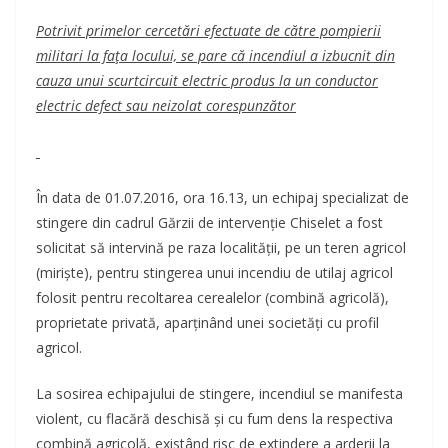
Potrivit primelor cercetări efectuate de către pompierii
militari la faţa locului, se pare că incendiul a izbucnit din
cauza unui scurtcircuit electric produs la un conductor
electric defect sau neizolat corespunzător
În data de 01.07.2016, ora 16.13, un echipaj specializat de
stingere din cadrul Gărzii de intervenție Chiselet a fost
solicitat să intervină pe raza localității, pe un teren agricol
(miriște), pentru stingerea unui incendiu de utilaj agricol
folosit pentru recoltarea cerealelor (combină agricolă),
proprietate privată, aparţinând unei societăți cu profil
agricol.
La sosirea echipajului de stingere, incendiul se manifesta
violent, cu flacără deschisă și cu fum dens la respectiva
combină agricolă, existând risc de extindere a arderii la