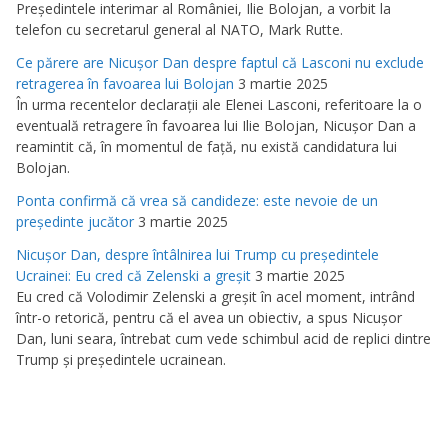
Preşedintele interimar al României, Ilie Bolojan, a vorbit la
telefon cu secretarul general al NATO, Mark Rutte.
Ce părere are Nicuşor Dan despre faptul că Lasconi nu exclude
retragerea în favoarea lui Bolojan
3 martie 2025
În urma recentelor declaraţii ale Elenei Lasconi, referitoare la o
eventuală retragere în favoarea lui Ilie Bolojan, Nicuşor Dan a
reamintit că, în momentul de faţă, nu există candidatura lui
Bolojan.
Ponta confirmă că vrea să candideze: este nevoie de un
preşedinte jucător
3 martie 2025
Nicuşor Dan, despre întâlnirea lui Trump cu preşedintele
Ucrainei: Eu cred că Zelenski a greşit
3 martie 2025
Eu cred că Volodimir Zelenski a greşit în acel moment, intrând
într-o retorică, pentru că el avea un obiectiv, a spus Nicuşor
Dan, luni seara, întrebat cum vede schimbul acid de replici dintre
Trump şi preşedintele ucrainean.