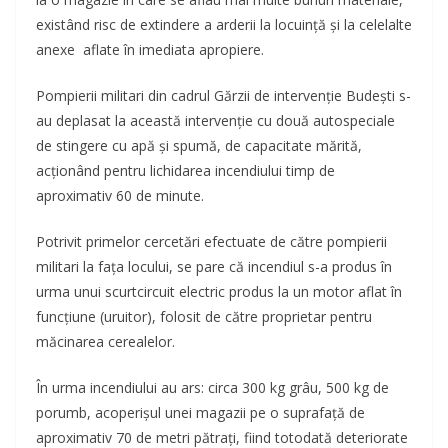
existând risc de extindere a arderii la locuință și la celelalte
anexe aflate în imediata apropiere.
Pompierii militari din cadrul Gărzii de intervenție Budești s-
au deplasat la această intervenţie cu două autospeciale
de stingere cu apă şi spumă, de capacitate mărită,
acţionând pentru lichidarea incendiului timp de
aproximativ 60 de minute.
Potrivit primelor cercetări efectuate de către pompierii
militari la faţa locului, se pare că incendiul s-a produs în
urma unui scurtcircuit electric produs la un motor aflat în
funcțiune (uruitor), folosit de către proprietar pentru
măcinarea cerealelor.
În urma incendiului au ars: circa 300 kg grâu, 500 kg de
porumb, acoperișul unei magazii pe o suprafață de
aproximativ 70 de metri pătrați, fiind totodată deteriorate