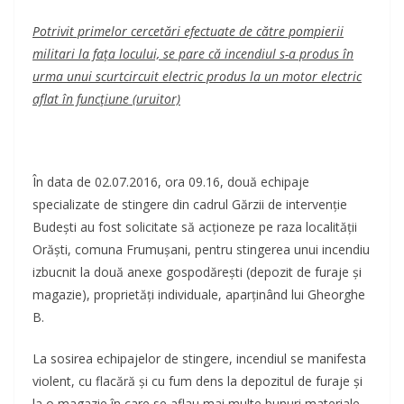
Potrivit primelor cercetări efectuate de către pompierii
militari la faţa locului, se pare că incendiul s-a produs în
urma unui scurtcircuit electric produs la un motor electric
aflat în funcțiune (uruitor)
În data de 02.07.2016, ora 09.16, două echipaje
specializate de stingere din cadrul Gărzii de intervenție
Budești au fost solicitate să acţioneze pe raza localităţii
Orăști, comuna Frumușani, pentru stingerea unui incendiu
izbucnit la două anexe gospodărești (depozit de furaje și
magazie), proprietăți individuale, aparţinând lui Gheorghe
B.
La sosirea echipajelor de stingere, incendiul se manifesta
violent, cu flacără şi cu fum dens la depozitul de furaje și
la o magazie în care se aflau mai multe bunuri materiale,