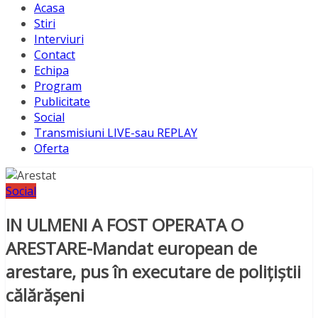
Acasa
Stiri
Interviuri
Contact
Echipa
Program
Publicitate
Social
Transmisiuni LIVE-sau REPLAY
Oferta
Social
IN ULMENI A FOST OPERATA O
ARESTARE-Mandat european de
arestare, pus în executare de poliţiştii
călărăşeni