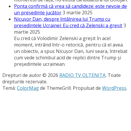
Ponta confirmă că vrea să candideze: este nevoie de
un preşedinte jucător
3 martie 2025
Nicuşor Dan, despre întâlnirea lui Trump cu
preşedintele Ucrainei: Eu cred că Zelenski a greşit
3
martie 2025
Eu cred că Volodimir Zelenski a greşit în acel
moment, intrând într-o retorică, pentru că el avea
un obiectiv, a spus Nicuşor Dan, luni seara, întrebat
cum vede schimbul acid de replici dintre Trump şi
preşedintele ucrainean.
Drepturi de autor © 2026
RADIO TV OLTENITA
. Toate
drepturile rezervate.
Temă:
ColorMag
de ThemeGrill. Propulsat de
WordPress
.