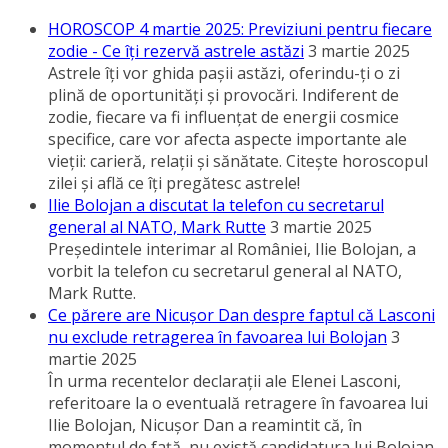
HOROSCOP 4 martie 2025: Previziuni pentru fiecare
zodie - Ce îţi rezervă astrele astăzi
3 martie 2025
Astrele îţi vor ghida paşii astăzi, oferindu-ţi o zi
plină de oportunităţi şi provocări. Indiferent de
zodie, fiecare va fi influenţat de energii cosmice
specifice, care vor afecta aspecte importante ale
vieţii: carieră, relaţii şi sănătate. Citeşte horoscopul
zilei şi află ce îţi pregătesc astrele!
Ilie Bolojan a discutat la telefon cu secretarul
general al NATO, Mark Rutte
3 martie 2025
Preşedintele interimar al României, Ilie Bolojan, a
vorbit la telefon cu secretarul general al NATO,
Mark Rutte.
Ce părere are Nicuşor Dan despre faptul că Lasconi
nu exclude retragerea în favoarea lui Bolojan
3
martie 2025
În urma recentelor declaraţii ale Elenei Lasconi,
referitoare la o eventuală retragere în favoarea lui
Ilie Bolojan, Nicuşor Dan a reamintit că, în
momentul de faţă, nu există candidatura lui Bolojan.