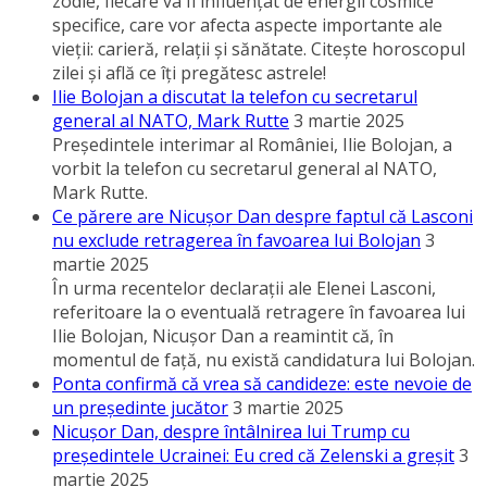
zodie, fiecare va fi influenţat de energii cosmice
specifice, care vor afecta aspecte importante ale
vieţii: carieră, relaţii şi sănătate. Citeşte horoscopul
zilei şi află ce îţi pregătesc astrele!
Ilie Bolojan a discutat la telefon cu secretarul
general al NATO, Mark Rutte
3 martie 2025
Preşedintele interimar al României, Ilie Bolojan, a
vorbit la telefon cu secretarul general al NATO,
Mark Rutte.
Ce părere are Nicuşor Dan despre faptul că Lasconi
nu exclude retragerea în favoarea lui Bolojan
3
martie 2025
În urma recentelor declaraţii ale Elenei Lasconi,
referitoare la o eventuală retragere în favoarea lui
Ilie Bolojan, Nicuşor Dan a reamintit că, în
momentul de faţă, nu există candidatura lui Bolojan.
Ponta confirmă că vrea să candideze: este nevoie de
un preşedinte jucător
3 martie 2025
Nicuşor Dan, despre întâlnirea lui Trump cu
preşedintele Ucrainei: Eu cred că Zelenski a greşit
3
martie 2025