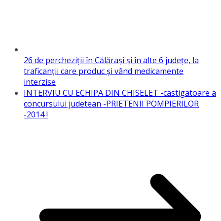
26 de percheziţii în Călăraşi şi în alte 6 judeţe, la
traficanţii care produc şi vând medicamente
interzise
INTERVIU CU ECHIPA DIN CHISELET -castigatoare a
concursului judetean -PRIETENII POMPIERILOR
-2014 !