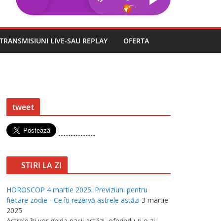
TRANSMISIUNI LIVE-SAU REPLAY
OFERTA
tweet
---------------
STIRI LA ZI
HOROSCOP 4 martie 2025: Previziuni pentru
fiecare zodie - Ce îţi rezervă astrele astăzi
3 martie
2025
Astrele îţi vor ghida paşii astăzi, oferindu-ţi o zi