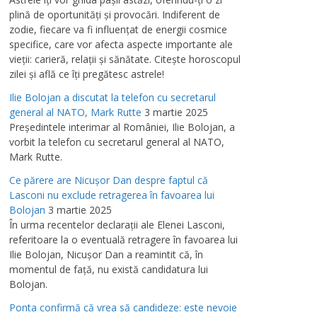
plină de oportunităţi şi provocări. Indiferent de
zodie, fiecare va fi influenţat de energii cosmice
specifice, care vor afecta aspecte importante ale
vieţii: carieră, relaţii şi sănătate. Citeşte horoscopul
zilei şi află ce îţi pregătesc astrele!
Ilie Bolojan a discutat la telefon cu secretarul
general al NATO, Mark Rutte
3 martie 2025
Preşedintele interimar al României, Ilie Bolojan, a
vorbit la telefon cu secretarul general al NATO,
Mark Rutte.
Ce părere are Nicuşor Dan despre faptul că
Lasconi nu exclude retragerea în favoarea lui
Bolojan
3 martie 2025
În urma recentelor declaraţii ale Elenei Lasconi,
referitoare la o eventuală retragere în favoarea lui
Ilie Bolojan, Nicuşor Dan a reamintit că, în
momentul de faţă, nu există candidatura lui
Bolojan.
Ponta confirmă că vrea să candideze: este nevoie