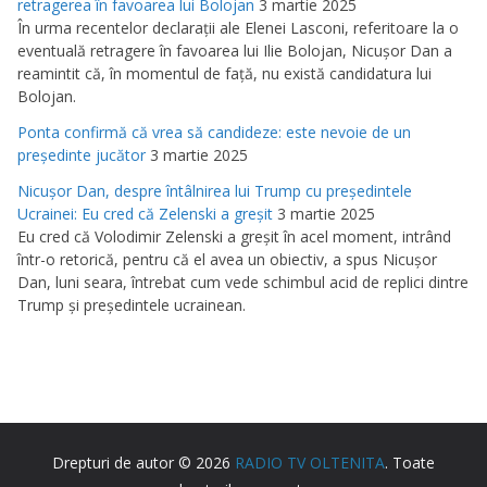
retragerea în favoarea lui Bolojan
3 martie 2025
În urma recentelor declaraţii ale Elenei Lasconi, referitoare la o
eventuală retragere în favoarea lui Ilie Bolojan, Nicuşor Dan a
reamintit că, în momentul de faţă, nu există candidatura lui
Bolojan.
Ponta confirmă că vrea să candideze: este nevoie de un
preşedinte jucător
3 martie 2025
Nicuşor Dan, despre întâlnirea lui Trump cu preşedintele
Ucrainei: Eu cred că Zelenski a greşit
3 martie 2025
Eu cred că Volodimir Zelenski a greşit în acel moment, intrând
într-o retorică, pentru că el avea un obiectiv, a spus Nicuşor
Dan, luni seara, întrebat cum vede schimbul acid de replici dintre
Trump şi preşedintele ucrainean.
Drepturi de autor © 2026
RADIO TV OLTENITA
. Toate