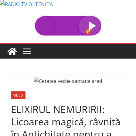
Sari
la
conținut
VIDEO
ELIXIRUL NEMURIRII:
Licoarea magică, râvnită
în Antichitate pentru a