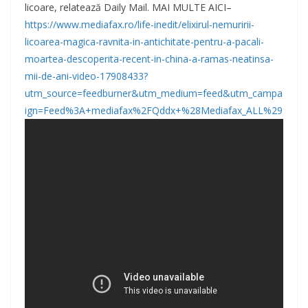
licoare, relatează Daily Mail. MAI MULTE AICI–
https://www.mediafax.ro/life-inedit/elixirul-nemuririi-
licoarea-magica-ravnita-in-antichitate-pentru-a-pacali-
moartea-descoperita-recent-in-china-a-ramas-neatinsa-
mii-de-ani-video-17908433?
utm_source=feedburner&utm_medium=feed&utm_campa
ign=Feed%3A+mediafax%2FQddx+%28Mediafax_ALL%29