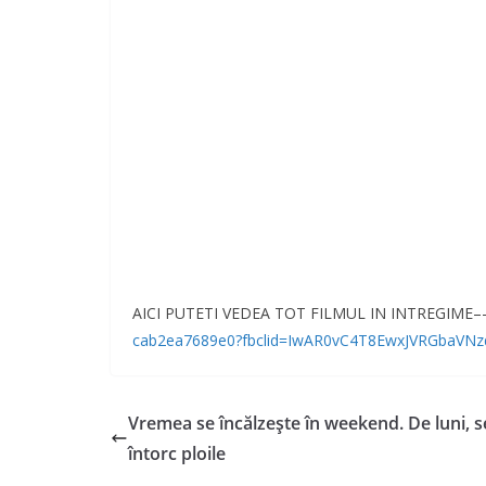
AICI PUTETI VEDEA TOT FILMUL IN INTREGIME–
cab2ea7689e0?fbclid=IwAR0vC4T8EwxJVRGbaV
Vremea se încălzeşte în weekend. De luni, s
întorc ploile