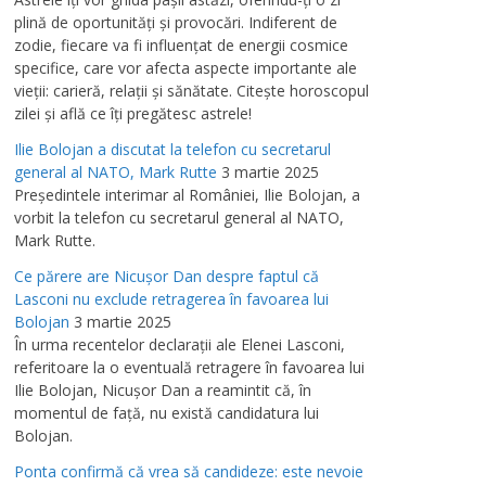
plină de oportunităţi şi provocări. Indiferent de
zodie, fiecare va fi influenţat de energii cosmice
specifice, care vor afecta aspecte importante ale
vieţii: carieră, relaţii şi sănătate. Citeşte horoscopul
zilei şi află ce îţi pregătesc astrele!
Ilie Bolojan a discutat la telefon cu secretarul
general al NATO, Mark Rutte
3 martie 2025
Preşedintele interimar al României, Ilie Bolojan, a
vorbit la telefon cu secretarul general al NATO,
Mark Rutte.
Ce părere are Nicuşor Dan despre faptul că
Lasconi nu exclude retragerea în favoarea lui
Bolojan
3 martie 2025
În urma recentelor declaraţii ale Elenei Lasconi,
referitoare la o eventuală retragere în favoarea lui
Ilie Bolojan, Nicuşor Dan a reamintit că, în
momentul de faţă, nu există candidatura lui
Bolojan.
Ponta confirmă că vrea să candideze: este nevoie