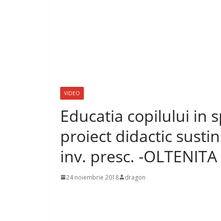
VIDEO
Educatia copilului in s
proiect didactic susti
inv. presc. -OLTENITA 
24 noiembrie 2018
dragon