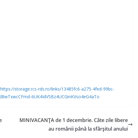
-
https://storage.rcs-rds.ro/links/13485fc6-a275-4fed-99bc-
Nzd8wTxwcCFmd-6UK4IdV5Bz4UCGinKVso4eG4aTo
e
MINIVACANŢA de 1 decembrie. Câte zile libere
au românii până la sfârşitul anului