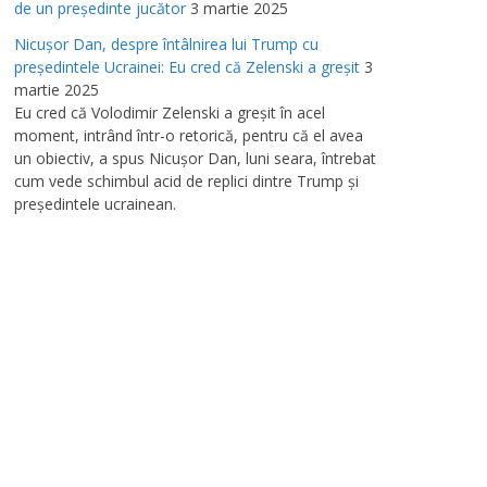
de un preşedinte jucător
3 martie 2025
Nicuşor Dan, despre întâlnirea lui Trump cu
preşedintele Ucrainei: Eu cred că Zelenski a greşit
3
martie 2025
Eu cred că Volodimir Zelenski a greşit în acel
moment, intrând într-o retorică, pentru că el avea
un obiectiv, a spus Nicuşor Dan, luni seara, întrebat
cum vede schimbul acid de replici dintre Trump şi
preşedintele ucrainean.