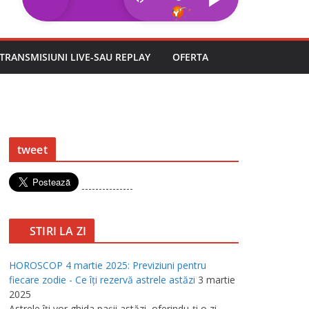
TRANSMISIUNI LIVE-SAU REPLAY
OFERTA
tweet
---------------
STIRI LA ZI
HOROSCOP 4 martie 2025: Previziuni pentru
fiecare zodie - Ce îţi rezervă astrele astăzi
3 martie
2025
Astrele îţi vor ghida paşii astăzi, oferindu-ţi o zi