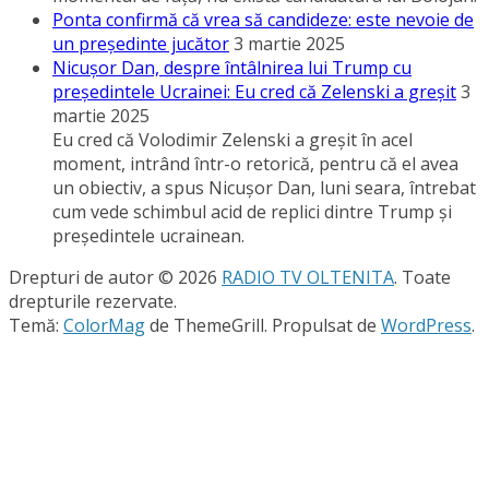
Ponta confirmă că vrea să candideze: este nevoie de
un preşedinte jucător
3 martie 2025
Nicuşor Dan, despre întâlnirea lui Trump cu
preşedintele Ucrainei: Eu cred că Zelenski a greşit
3
martie 2025
Eu cred că Volodimir Zelenski a greşit în acel
moment, intrând într-o retorică, pentru că el avea
un obiectiv, a spus Nicuşor Dan, luni seara, întrebat
cum vede schimbul acid de replici dintre Trump şi
preşedintele ucrainean.
Drepturi de autor © 2026
RADIO TV OLTENITA
. Toate
drepturile rezervate.
Temă:
ColorMag
de ThemeGrill. Propulsat de
WordPress
.