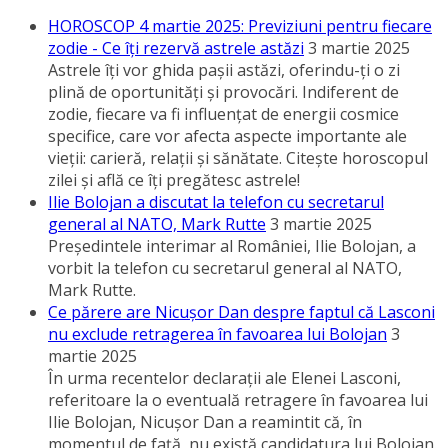
HOROSCOP 4 martie 2025: Previziuni pentru fiecare
zodie - Ce îţi rezervă astrele astăzi
3 martie 2025
Astrele îţi vor ghida paşii astăzi, oferindu-ţi o zi
plină de oportunităţi şi provocări. Indiferent de
zodie, fiecare va fi influenţat de energii cosmice
specifice, care vor afecta aspecte importante ale
vieţii: carieră, relaţii şi sănătate. Citeşte horoscopul
zilei şi află ce îţi pregătesc astrele!
Ilie Bolojan a discutat la telefon cu secretarul
general al NATO, Mark Rutte
3 martie 2025
Preşedintele interimar al României, Ilie Bolojan, a
vorbit la telefon cu secretarul general al NATO,
Mark Rutte.
Ce părere are Nicuşor Dan despre faptul că Lasconi
nu exclude retragerea în favoarea lui Bolojan
3
martie 2025
În urma recentelor declaraţii ale Elenei Lasconi,
referitoare la o eventuală retragere în favoarea lui
Ilie Bolojan, Nicuşor Dan a reamintit că, în
momentul de faţă, nu există candidatura lui Bolojan.