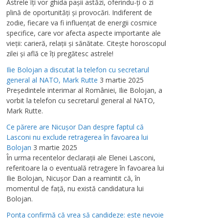
Astrele îţi vor ghida paşii astăzi, oferindu-ţi o zi
plină de oportunităţi şi provocări. Indiferent de
zodie, fiecare va fi influenţat de energii cosmice
specifice, care vor afecta aspecte importante ale
vieţii: carieră, relaţii şi sănătate. Citeşte horoscopul
zilei şi află ce îţi pregătesc astrele!
Ilie Bolojan a discutat la telefon cu secretarul
general al NATO, Mark Rutte
3 martie 2025
Preşedintele interimar al României, Ilie Bolojan, a
vorbit la telefon cu secretarul general al NATO,
Mark Rutte.
Ce părere are Nicuşor Dan despre faptul că
Lasconi nu exclude retragerea în favoarea lui
Bolojan
3 martie 2025
În urma recentelor declaraţii ale Elenei Lasconi,
referitoare la o eventuală retragere în favoarea lui
Ilie Bolojan, Nicuşor Dan a reamintit că, în
momentul de faţă, nu există candidatura lui
Bolojan.
Ponta confirmă că vrea să candideze: este nevoie