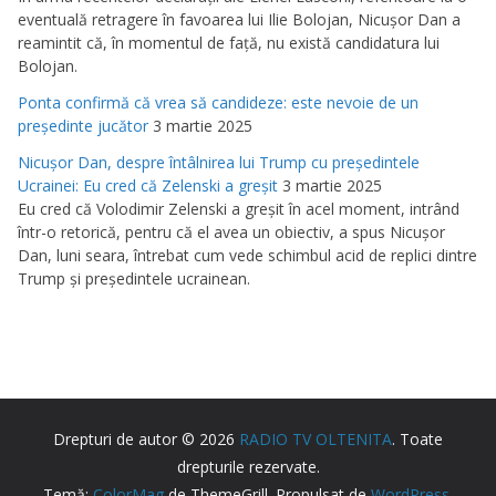
eventuală retragere în favoarea lui Ilie Bolojan, Nicuşor Dan a
reamintit că, în momentul de faţă, nu există candidatura lui
Bolojan.
Ponta confirmă că vrea să candideze: este nevoie de un
preşedinte jucător
3 martie 2025
Nicuşor Dan, despre întâlnirea lui Trump cu preşedintele
Ucrainei: Eu cred că Zelenski a greşit
3 martie 2025
Eu cred că Volodimir Zelenski a greşit în acel moment, intrând
într-o retorică, pentru că el avea un obiectiv, a spus Nicuşor
Dan, luni seara, întrebat cum vede schimbul acid de replici dintre
Trump şi preşedintele ucrainean.
Drepturi de autor © 2026
RADIO TV OLTENITA
. Toate
drepturile rezervate.
Temă:
ColorMag
de ThemeGrill. Propulsat de
WordPress
.