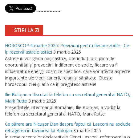
---------------
STIRI LA ZI
HOROSCOP 4 martie 2025: Previziuni pentru fiecare zodie - Ce
îţi rezervă astrele astăzi
3 martie 2025
Astrele îţi vor ghida paşii astăzi, oferindu-ţi o zi plină de
oportunităţi şi provocări. Indiferent de zodie, fiecare va fi
influenţat de energii cosmice specifice, care vor afecta aspecte
importante ale vieţii: carieră, relaţii şi sănătate. Citeşte
horoscopul zilei şi află ce îţi pregătesc astrele!
Ilie Bolojan a discutat la telefon cu secretarul general al NATO,
Mark Rutte
3 martie 2025
Preşedintele interimar al României, Ilie Bolojan, a vorbit la
telefon cu secretarul general al NATO, Mark Rutte.
Ce părere are Nicuşor Dan despre faptul că Lasconi nu exclude
retragerea în favoarea lui Bolojan
3 martie 2025
În urma recentelor declaraţii ale Elenei Lasconi, referitoare la o