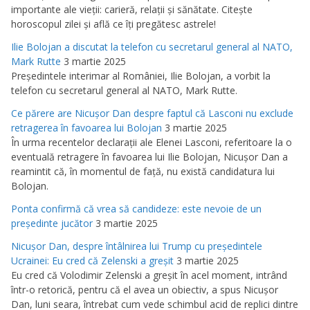
importante ale vieţii: carieră, relaţii şi sănătate. Citeşte
horoscopul zilei şi află ce îţi pregătesc astrele!
Ilie Bolojan a discutat la telefon cu secretarul general al NATO,
Mark Rutte
3 martie 2025
Preşedintele interimar al României, Ilie Bolojan, a vorbit la
telefon cu secretarul general al NATO, Mark Rutte.
Ce părere are Nicuşor Dan despre faptul că Lasconi nu exclude
retragerea în favoarea lui Bolojan
3 martie 2025
În urma recentelor declaraţii ale Elenei Lasconi, referitoare la o
eventuală retragere în favoarea lui Ilie Bolojan, Nicuşor Dan a
reamintit că, în momentul de faţă, nu există candidatura lui
Bolojan.
Ponta confirmă că vrea să candideze: este nevoie de un
preşedinte jucător
3 martie 2025
Nicuşor Dan, despre întâlnirea lui Trump cu preşedintele
Ucrainei: Eu cred că Zelenski a greşit
3 martie 2025
Eu cred că Volodimir Zelenski a greşit în acel moment, intrând
într-o retorică, pentru că el avea un obiectiv, a spus Nicuşor
Dan, luni seara, întrebat cum vede schimbul acid de replici dintre