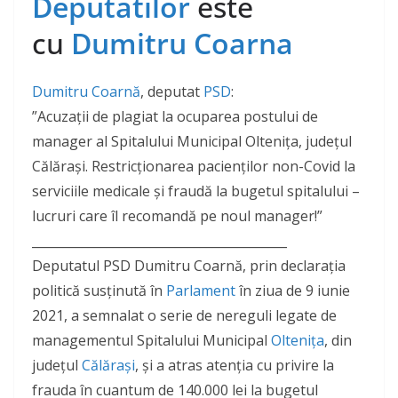
Deputatilor
este
cu
Dumitru Coarna
Dumitru Coarnă
, deputat
PSD
:
”Acuzații de plagiat la ocuparea postului de
manager al Spitalului Municipal Oltenița, județul
Călărași. Restricționarea pacienților non-Covid la
serviciile medicale și fraudă la bugetul spitalului –
lucruri care îl recomandă pe noul manager!”
_________________________________________
Deputatul PSD Dumitru Coarnă, prin declarația
politică susținută în
Parlament
în ziua de 9 iunie
2021, a semnalat o serie de nereguli legate de
managementul Spitalului Municipal
Oltenița
, din
județul
Călărași
, și a atras atenția cu privire la
frauda în cuantum de 140.000 lei la bugetul