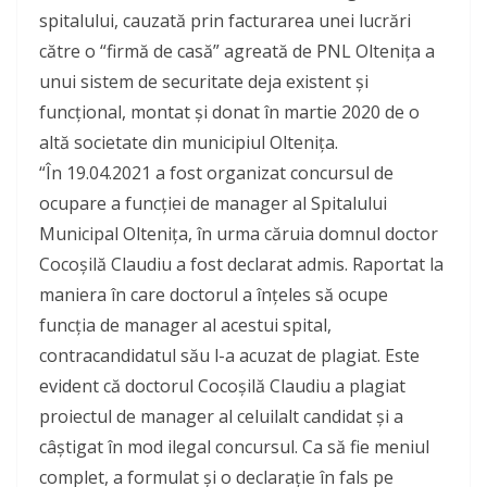
spitalului, cauzată prin facturarea unei lucrări
către o “firmă de casă” agreată de PNL Oltenița a
unui sistem de securitate deja existent și
funcțional, montat și donat în martie 2020 de o
altă societate din municipiul Oltenița.
“În 19.04.2021 a fost organizat concursul de
ocupare a funcției de manager al Spitalului
Municipal Oltenița, în urma căruia domnul doctor
Cocoșilă Claudiu a fost declarat admis. Raportat la
maniera în care doctorul a înțeles să ocupe
funcția de manager al acestui spital,
contracandidatul său l-a acuzat de plagiat. Este
evident că doctorul Cocoșilă Claudiu a plagiat
proiectul de manager al celuilalt candidat și a
câștigat în mod ilegal concursul. Ca să fie meniul
complet, a formulat și o declarație în fals pe