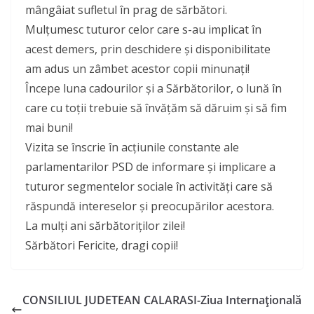
mângâiat sufletul în prag de sărbători.
Mulțumesc tuturor celor care s-au implicat în
acest demers, prin deschidere și disponibilitate
am adus un zâmbet acestor copii minunați!
Începe luna cadourilor și a Sărbătorilor, o lună în
care cu toții trebuie să învățăm să dăruim și să fim
mai buni!
Vizita se înscrie în acțiunile constante ale
parlamentarilor PSD de informare și implicare a
tuturor segmentelor sociale în activități care să
răspundă intereselor și preocupărilor acestora.
La mulți ani sărbătoriților zilei!
Sărbători Fericite, dragi copii!
CONSILIUL JUDETEAN CALARASI-Ziua Internațională