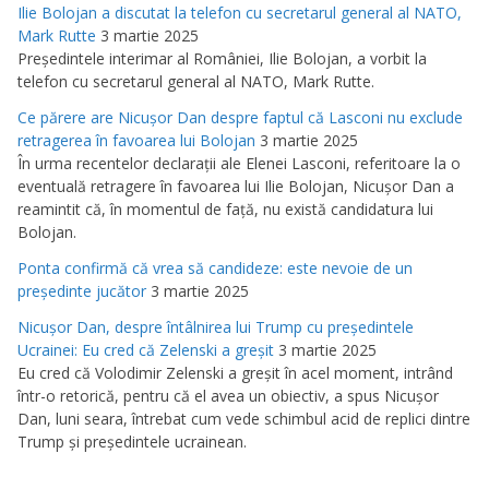
Ilie Bolojan a discutat la telefon cu secretarul general al NATO,
Mark Rutte
3 martie 2025
Preşedintele interimar al României, Ilie Bolojan, a vorbit la
telefon cu secretarul general al NATO, Mark Rutte.
Ce părere are Nicuşor Dan despre faptul că Lasconi nu exclude
retragerea în favoarea lui Bolojan
3 martie 2025
În urma recentelor declaraţii ale Elenei Lasconi, referitoare la o
eventuală retragere în favoarea lui Ilie Bolojan, Nicuşor Dan a
reamintit că, în momentul de faţă, nu există candidatura lui
Bolojan.
Ponta confirmă că vrea să candideze: este nevoie de un
preşedinte jucător
3 martie 2025
Nicuşor Dan, despre întâlnirea lui Trump cu preşedintele
Ucrainei: Eu cred că Zelenski a greşit
3 martie 2025
Eu cred că Volodimir Zelenski a greşit în acel moment, intrând
într-o retorică, pentru că el avea un obiectiv, a spus Nicuşor
Dan, luni seara, întrebat cum vede schimbul acid de replici dintre
Trump şi preşedintele ucrainean.