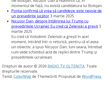
Ilie Bolojan, Nicuşor Dan a reamintit că, în
momentul de faţă, nu există candidatura lui Bolojan.
Ponta confirmă că vrea să candideze: este nevoie de
un preşedinte jucător
3 martie 2025
Nicuşor Dan, despre întâlnirea lui Trump cu
preşedintele Ucrainei: Eu cred că Zelenski a greşit
3
martie 2025
Eu cred că Volodimir Zelenski a greşit în acel
moment, intrând într-o retorică, pentru că el avea
un obiectiv, a spus Nicuşor Dan, luni seara, întrebat
cum vede schimbul acid de replici dintre Trump şi
preşedintele ucrainean.
Drepturi de autor © 2026
RADIO TV OLTENITA
. Toate
drepturile rezervate.
Temă:
ColorMag
de ThemeGrill. Propulsat de
WordPress
.