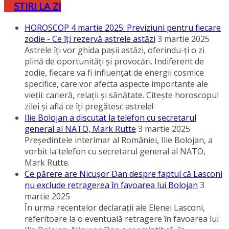
STIRI LA ZI
HOROSCOP 4 martie 2025: Previziuni pentru fiecare
zodie - Ce îţi rezervă astrele astăzi
3 martie 2025
Astrele îţi vor ghida paşii astăzi, oferindu-ţi o zi
plină de oportunităţi şi provocări. Indiferent de
zodie, fiecare va fi influenţat de energii cosmice
specifice, care vor afecta aspecte importante ale
vieţii: carieră, relaţii şi sănătate. Citeşte horoscopul
zilei şi află ce îţi pregătesc astrele!
Ilie Bolojan a discutat la telefon cu secretarul
general al NATO, Mark Rutte
3 martie 2025
Preşedintele interimar al României, Ilie Bolojan, a
vorbit la telefon cu secretarul general al NATO,
Mark Rutte.
Ce părere are Nicuşor Dan despre faptul că Lasconi
nu exclude retragerea în favoarea lui Bolojan
3
martie 2025
În urma recentelor declaraţii ale Elenei Lasconi,
referitoare la o eventuală retragere în favoarea lui