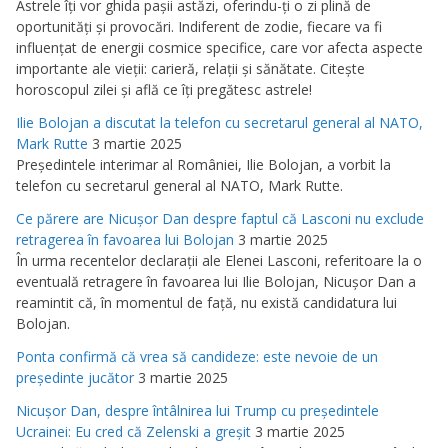
Astrele îţi vor ghida paşii astăzi, oferindu-ţi o zi plină de
oportunităţi şi provocări. Indiferent de zodie, fiecare va fi
influenţat de energii cosmice specifice, care vor afecta aspecte
importante ale vieţii: carieră, relaţii şi sănătate. Citeşte
horoscopul zilei şi află ce îţi pregătesc astrele!
Ilie Bolojan a discutat la telefon cu secretarul general al NATO,
Mark Rutte
3 martie 2025
Preşedintele interimar al României, Ilie Bolojan, a vorbit la
telefon cu secretarul general al NATO, Mark Rutte.
Ce părere are Nicuşor Dan despre faptul că Lasconi nu exclude
retragerea în favoarea lui Bolojan
3 martie 2025
În urma recentelor declaraţii ale Elenei Lasconi, referitoare la o
eventuală retragere în favoarea lui Ilie Bolojan, Nicuşor Dan a
reamintit că, în momentul de faţă, nu există candidatura lui
Bolojan.
Ponta confirmă că vrea să candideze: este nevoie de un
preşedinte jucător
3 martie 2025
Nicuşor Dan, despre întâlnirea lui Trump cu preşedintele
Ucrainei: Eu cred că Zelenski a greşit
3 martie 2025