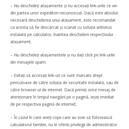
– Nu deschideţi ataşamente şi nu accesaţi link-urile ce vin
din partea unor expeditori necunoscuţi. Dacă este absolut
necesară deschiderea unui ataşament, este recomandat
ca acesta să fie descărcat şi scanat cu soluţia antivirus
instalată pe calculator, înaintea deschiderii respectivului
ataşament;
– Nu deschideţi ataşamentele şi nu daţi click pe link-urile
din mesajele spam;
– Evitaţi să accesaţi link-uri ce sunt marcate drept
periculoase de către soluţia de securitate instalată, sau de
către browser-ul de internet. Dacă primiţi orice mesaj de
atenţionare în timpul navigării pe o pagină, ieşiţi imediat
de pe respectiva pagină de internet;
– În cazul în care aveţi copii care au voie să folosească
calculatorul familiei, nu le oferiţi privilegii de administrator