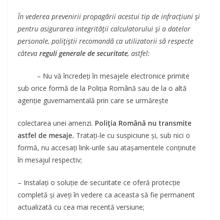
În vederea prevenirii propagării acestui tip de infracţiuni şi
pentru asigurarea integrităţii calculatorului şi a datelor
personale, poliţiştii recomandă ca utilizatorii să respecte
câteva
reguli generale de securitate
, astfel:
–
Nu vă încredeţi în mesajele electronice primite
sub orice formă de la Poliţia Română sau de la o altă
agenţie guvernamentală prin care se urmăreşte
colectarea unei amenzi.
Poliţia Română nu transmite
astfel de mesaje.
Trataţi-le cu suspiciune şi, sub nici o
formă, nu accesaţi link-urile sau ataşamentele conţinute
în mesajul respectiv;
– Instalaţi o soluţie de securitate ce oferă protecţie
completă şi aveţi în vedere ca aceasta să fie permanent
actualizată cu cea mai recentă versiune;