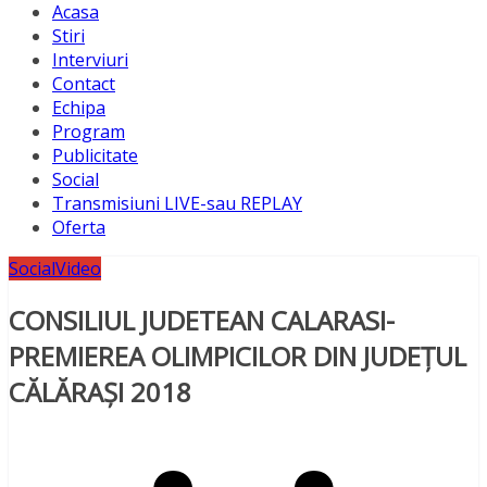
Acasa
Stiri
Interviuri
Contact
Echipa
Program
Publicitate
Social
Transmisiuni LIVE-sau REPLAY
Oferta
Social
Video
CONSILIUL JUDETEAN CALARASI-
PREMIEREA OLIMPICILOR DIN JUDEȚUL
CĂLĂRAȘI 2018