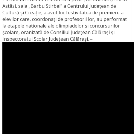
Astăzi, sala „Barbu Știrbei” a Centrului Județean de
Cultură și Creație, a avut loc festivitatea de premiere a
elevilor care, coordonați de profesorii lor, au performat
la etapele naționale ale olimpiadelor și concursurilor
școlare, oranizată de Consiliul Județean Călărași și
Inspectoratul Școlar Județean Călărași. –