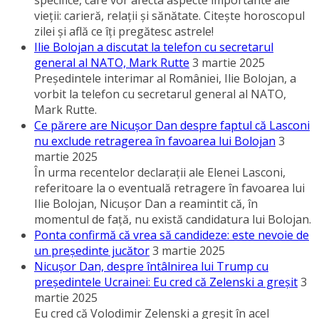
specifice, care vor afecta aspecte importante ale
vieţii: carieră, relaţii şi sănătate. Citeşte horoscopul
zilei şi află ce îţi pregătesc astrele!
Ilie Bolojan a discutat la telefon cu secretarul
general al NATO, Mark Rutte
3 martie 2025
Preşedintele interimar al României, Ilie Bolojan, a
vorbit la telefon cu secretarul general al NATO,
Mark Rutte.
Ce părere are Nicuşor Dan despre faptul că Lasconi
nu exclude retragerea în favoarea lui Bolojan
3
martie 2025
În urma recentelor declaraţii ale Elenei Lasconi,
referitoare la o eventuală retragere în favoarea lui
Ilie Bolojan, Nicuşor Dan a reamintit că, în
momentul de faţă, nu există candidatura lui Bolojan.
Ponta confirmă că vrea să candideze: este nevoie de
un preşedinte jucător
3 martie 2025
Nicuşor Dan, despre întâlnirea lui Trump cu
preşedintele Ucrainei: Eu cred că Zelenski a greşit
3
martie 2025
Eu cred că Volodimir Zelenski a greşit în acel