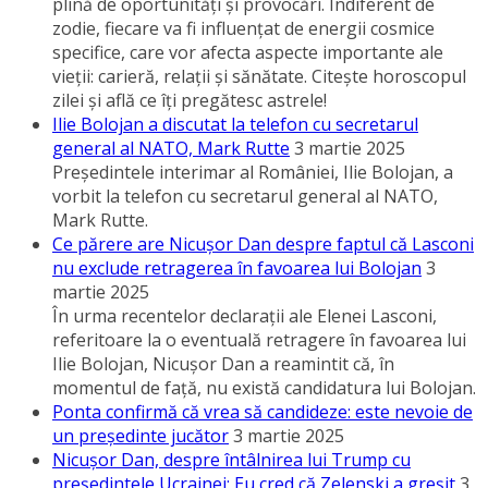
plină de oportunităţi şi provocări. Indiferent de
zodie, fiecare va fi influenţat de energii cosmice
specifice, care vor afecta aspecte importante ale
vieţii: carieră, relaţii şi sănătate. Citeşte horoscopul
zilei şi află ce îţi pregătesc astrele!
Ilie Bolojan a discutat la telefon cu secretarul
general al NATO, Mark Rutte
3 martie 2025
Preşedintele interimar al României, Ilie Bolojan, a
vorbit la telefon cu secretarul general al NATO,
Mark Rutte.
Ce părere are Nicuşor Dan despre faptul că Lasconi
nu exclude retragerea în favoarea lui Bolojan
3
martie 2025
În urma recentelor declaraţii ale Elenei Lasconi,
referitoare la o eventuală retragere în favoarea lui
Ilie Bolojan, Nicuşor Dan a reamintit că, în
momentul de faţă, nu există candidatura lui Bolojan.
Ponta confirmă că vrea să candideze: este nevoie de
un preşedinte jucător
3 martie 2025
Nicuşor Dan, despre întâlnirea lui Trump cu
preşedintele Ucrainei: Eu cred că Zelenski a greşit
3